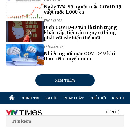
17/04/2023
Ngày 17/4: Số người mắc COVID-19
vượt mốc 1.000 ca
17/04/2023
Dịch COVID-19 vẫn là tình trạng
khẩn cấp; tiềm ẩn nguy cơ bùng
phát với các biến thể mới
16/04/2023
Nhiều người mắc COVID-19 khi
thời tiết chuyển mùa
XEM THÊM
CHÍNH TRỊ
XÃ HỘI
PHÁP LUẬT
THẾ GIỚI
KINH TẾ
LIÊN HỆ