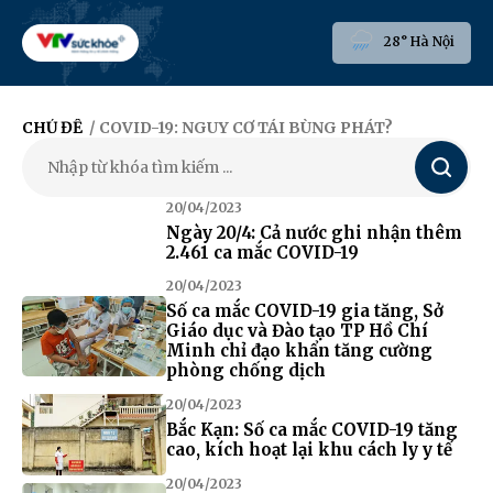
28° Hà Nội
CHỦ ĐỀ
/ COVID-19: NGUY CƠ TÁI BÙNG PHÁT?
Tìm
kiếm
20/04/2023
Ngày 20/4: Cả nước ghi nhận thêm
2.461 ca mắc COVID-19
20/04/2023
Số ca mắc COVID-19 gia tăng, Sở
Giáo dục và Đào tạo TP Hồ Chí
Minh chỉ đạo khẩn tăng cường
phòng chống dịch
20/04/2023
Bắc Kạn: Số ca mắc COVID-19 tăng
cao, kích hoạt lại khu cách ly y tế
20/04/2023