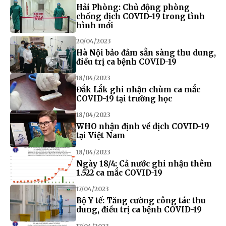
Hải Phòng: Chủ động phòng
chống dịch COVID-19 trong tình
hình mới
20/04/2023
Hà Nội bảo đảm sẵn sàng thu dung,
điều trị ca bệnh COVID-19
18/04/2023
Đắk Lắk ghi nhận chùm ca mắc
COVID-19 tại trường học
18/04/2023
WHO nhận định về dịch COVID-19
tại Việt Nam
18/04/2023
Ngày 18/4: Cả nước ghi nhận thêm
1.522 ca mắc COVID-19
17/04/2023
Bộ Y tế: Tăng cường công tác thu
dung, điều trị ca bệnh COVID-19