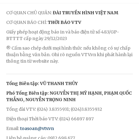
CƠ QUAN CHỦ QUẢN:
ĐÀI TRUYỀN HÌNH VIỆT NAM
CƠ QUAN BÁO CHÍ:
THỜI BÁO VTV
Giấy phép hoạt động báo in và báo điện tử số 483/GP-
BTTTT cấp ngày 29/12/2023
® Cấm sao chép dưới mọi hình thức nếu không có sự chấp
thuận bằng văn bản. Ghi rõ nguồn VTV.vn khi phát hành lại
thông tin từ website này.
Tổng Biên tập: VŨ THANH THỦY
Phó Tổng Biên tập: NGUYỄN THỊ MỸ HẠNH, PHẠM QUỐC
THẮNG, NGUYỄN TRỌNG NINH
Tổng đài VTV: (024) 3.8355931; (024)3.8355932
Điện thoại Thời báo VTV: (024) 66897 897
Email:
toasoan@vtv.vn
Liên hệ quảng cáo: 0912.698.677