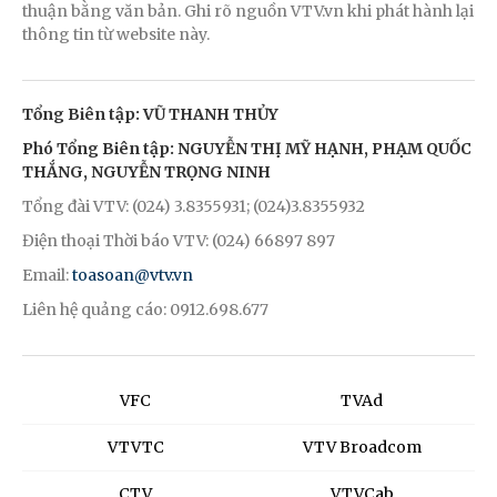
thuận bằng văn bản. Ghi rõ nguồn VTV.vn khi phát hành lại
thông tin từ website này.
Tổng Biên tập: VŨ THANH THỦY
Phó Tổng Biên tập: NGUYỄN THỊ MỸ HẠNH, PHẠM QUỐC
THẮNG, NGUYỄN TRỌNG NINH
Tổng đài VTV: (024) 3.8355931; (024)3.8355932
Điện thoại Thời báo VTV: (024) 66897 897
Email:
toasoan@vtv.vn
Liên hệ quảng cáo: 0912.698.677
VFC
TVAd
VTVTC
VTV Broadcom
CTV
VTVCab