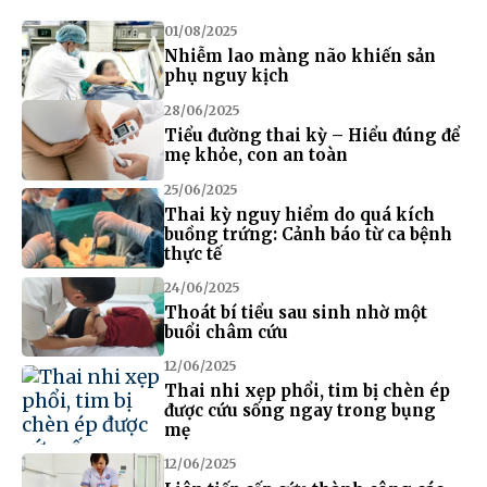
01/08/2025
Nhiễm lao màng não khiến sản
phụ nguy kịch
28/06/2025
Tiểu đường thai kỳ – Hiểu đúng để
mẹ khỏe, con an toàn
25/06/2025
Thai kỳ nguy hiểm do quá kích
buồng trứng: Cảnh báo từ ca bệnh
thực tế
24/06/2025
Thoát bí tiểu sau sinh nhờ một
buổi châm cứu
12/06/2025
Thai nhi xẹp phổi, tim bị chèn ép
được cứu sống ngay trong bụng
mẹ
12/06/2025