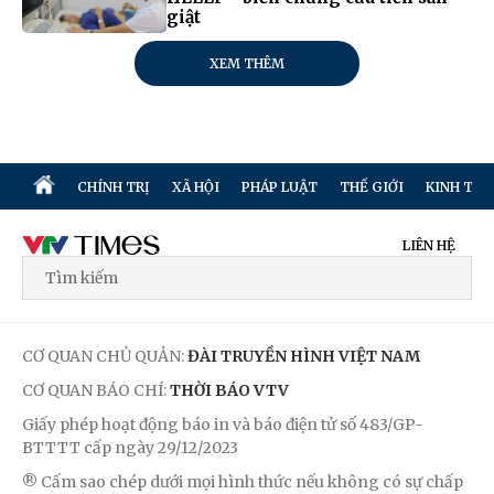
giật
XEM THÊM
CHÍNH TRỊ
XÃ HỘI
PHÁP LUẬT
THẾ GIỚI
KINH TẾ
LIÊN HỆ
CƠ QUAN CHỦ QUẢN:
ĐÀI TRUYỀN HÌNH VIỆT NAM
CƠ QUAN BÁO CHÍ:
THỜI BÁO VTV
Giấy phép hoạt động báo in và báo điện tử số 483/GP-
BTTTT cấp ngày 29/12/2023
® Cấm sao chép dưới mọi hình thức nếu không có sự chấp