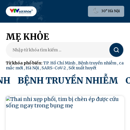
30° Hà Nội
MẸ KHỎE
Tìm
kiếm
Từ khóa phổ biến:
TP. Hồ Chí Minh
,
Bệnh truyền nhiễm
,
ca
mắc mới
,
Hà Nội
,
SARS-CoV-2
,
Sốt xuất huyết
NH
BỆNH TRUYỀN NHIỄM
C