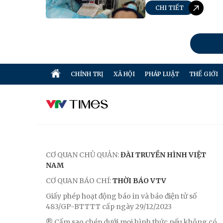
CHI TIẾT
CHÍNH TRỊ
XÃ HỘI
PHÁP LUẬT
THẾ GIỚI
CƠ QUAN CHỦ QUẢN:
ĐÀI TRUYỀN HÌNH VIỆT
NAM
CƠ QUAN BÁO CHÍ:
THỜI BÁO VTV
Giấy phép hoạt động báo in và báo điện tử số
483/GP-BTTTT cấp ngày 29/12/2023
® Cấm sao chép dưới mọi hình thức nếu không có