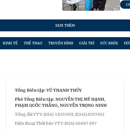
C
XEM THÊM
KINH TẾ
THỂ THAO
TRUYỀN HÌNH
GIẢI TRÍ
SỨC KHỎE
ĐỜ
Tổng Biên tập: VŨ THANH THỦY
Phó Tổng Biên tập: NGUYỄN THỊ MỸ HẠNH,
PHẠM QUỐC THẮNG, NGUYỄN TRỌNG NINH
Tổng đài VTV: (024) 3.8355931; (024)3.8355932
Điện thoại Thời báo VTV: (024) 66897 897