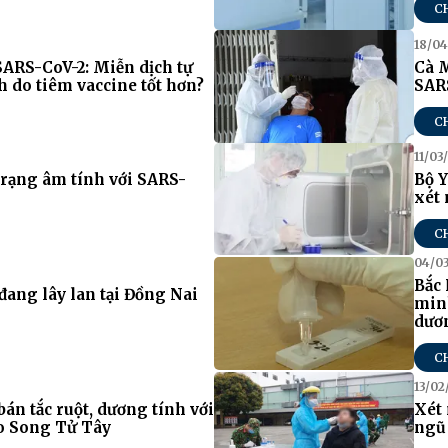
C
18/04
 SARS-CoV-2: Miễn dịch tự
Cà 
 do tiêm vaccine tốt hơn?
SAR
C
11/03
trạng âm tính với SARS-
Bộ Y
xét
C
04/0
Bắc 
ang lây lan tại Đồng Nai
min
dươ
C
13/02
bán tắc ruột, dương tính với
Xét
o Song Tử Tây
ngũ