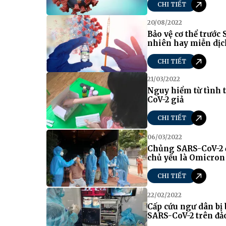
CHI TIẾT
20/08/2022
Bảo vệ cơ thể trước
nhiên hay miễn dịch
CHI TIẾT
21/03/2022
Nguy hiểm từ tình 
CoV-2 giả
CHI TIẾT
06/03/2022
Chủng SARS-CoV-2 đ
chủ yếu là Omicron
CHI TIẾT
22/02/2022
Cấp cứu ngư dân bị 
SARS-CoV-2 trên đả