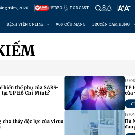
VIDEO
PODCAST
háng Tám, 2026
BỆNH VIỆN ONLINE
90S CỨU MẠNG
TRUYỀN CẢM HỨNG
KIẾM
18/08
ề biến thể phụ của SARS-
TP 
n tại TP Hồ Chí Minh?
của 
C
18/04
cho thấy độc lực của virus
Hà N
m
đang