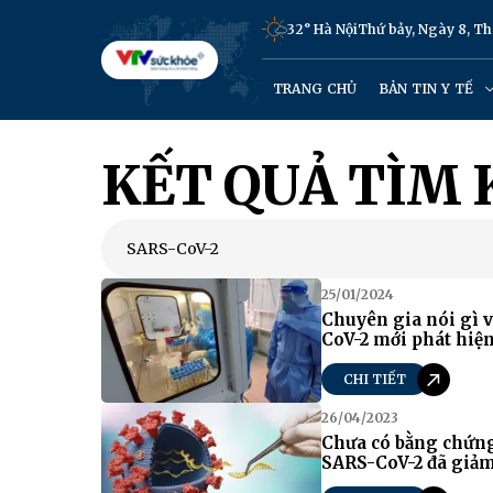
32° Hà Nội
Thứ bảy, Ngày 8, T
TRANG CHỦ
BẢN TIN Y TẾ
KẾT QUẢ TÌM 
25/01/2024
Chuyên gia nói gì v
CoV-2 mới phát hiệ
CHI TIẾT
26/04/2023
Chưa có bằng chứng 
SARS-CoV-2 đã giả