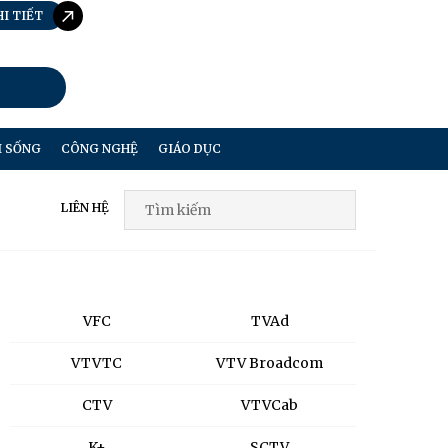
HI TIẾT
I SỐNG
CÔNG NGHỆ
GIÁO DỤC
LIÊN HỆ
VFC
TVAd
VTVTC
VTV Broadcom
CTV
VTVCab
K+
SCTV