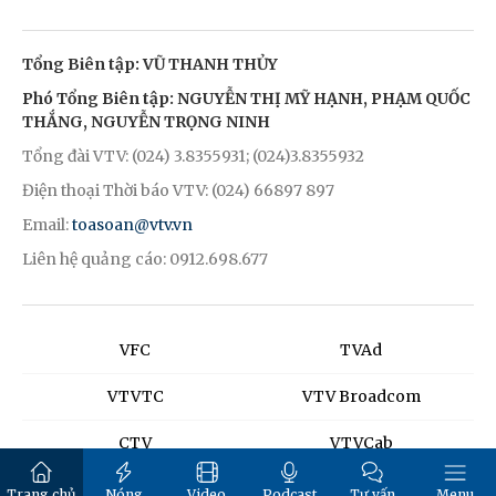
Tổng Biên tập: VŨ THANH THỦY
Phó Tổng Biên tập: NGUYỄN THỊ MỸ HẠNH, PHẠM QUỐC
THẮNG, NGUYỄN TRỌNG NINH
Tổng đài VTV: (024) 3.8355931; (024)3.8355932
Điện thoại Thời báo VTV: (024) 66897 897
Email:
toasoan@vtv.vn
Liên hệ quảng cáo: 0912.698.677
VFC
TVAd
VTVTC
VTV Broadcom
CTV
VTVCab
K+
SCTV
Trang chủ
Nóng
Video
Podcast
Tư vấn
Menu