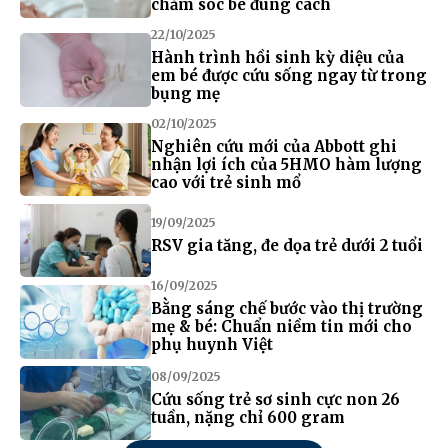
chăm sóc bé đúng cách
22/10/2025
Hành trình hồi sinh kỳ diệu của
em bé được cứu sống ngay từ trong
bụng mẹ
02/10/2025
Nghiên cứu mới của Abbott ghi
nhận lợi ích của 5HMO hàm lượng
cao với trẻ sinh mổ
19/09/2025
RSV gia tăng, đe dọa trẻ dưới 2 tuổi
16/09/2025
Bằng sáng chế bước vào thị trường
mẹ & bé: Chuẩn niềm tin mới cho
phụ huynh Việt
08/09/2025
Cứu sống trẻ sơ sinh cực non 26
tuần, nặng chỉ 600 gram