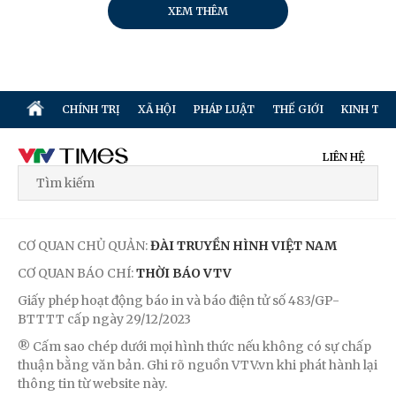
XEM THÊM
CHÍNH TRỊ
XÃ HỘI
PHÁP LUẬT
THẾ GIỚI
KINH TẾ
LIÊN HỆ
CƠ QUAN CHỦ QUẢN:
ĐÀI TRUYỀN HÌNH VIỆT NAM
CƠ QUAN BÁO CHÍ:
THỜI BÁO VTV
Giấy phép hoạt động báo in và báo điện tử số 483/GP-
BTTTT cấp ngày 29/12/2023
® Cấm sao chép dưới mọi hình thức nếu không có sự chấp
thuận bằng văn bản. Ghi rõ nguồn VTV.vn khi phát hành lại
thông tin từ website này.