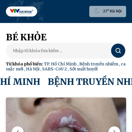
27° Hà Nội
BÉ KHỎE
Tìm
kiếm
Từ khóa phổ biến:
TP. Hồ Chí Minh
,
Bệnh truyền nhiễm
,
ca
mắc mới
,
Hà Nội
,
SARS-CoV-2
,
Sốt xuất huyết
CHÍ MINH
BỆNH TRUYỀN NH