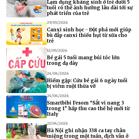
Lạm dụng kháng sinh ở trẻ dưới 5
tuổi có thể ảnh hưởng lâu dài tới sự
phát triển của trẻ
29/05/2026
Canxi sinh học - Đột phá mới giúp
bù đắp canxi thiếu hụt từ sữa cho
trẻ
12/05/2026
Bé gái 5 tuổi mang búi tóc lớn
trong dạ dày
24/04/2026
Hiếm gặp: Cứu bé gái 6 ngày tuổi
bị viêm ruột thừa vỡ
24/04/2026
Smartbibi Fesom “Sắt vi nang 3
trong 1" hấp thu cao thế hệ mới từ
Italy
21/04/2026
Hà Nội ghi nhận 338 ca tay chân
miệng trong một tuần, dịch vẫn ở