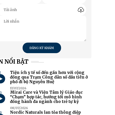
ĐĂNG KÝ KHÁM
N NỔI BẬT
1
Tiện ích y tế số đến gần hơn với cộng
đồng qua Trạm Công dân số đầu tiên ở
phố đi bộ Nguyễn Huệ
17/07/2026
2
Mirai Care và Viện Tâm lý Giáo dục
“Chạm” hợp tác, hướng tới mô hình
đồng hành đa ngành cho trẻ tự kỷ
08/07/2026
3
Nordic Naturals lan tỏa thông điệp