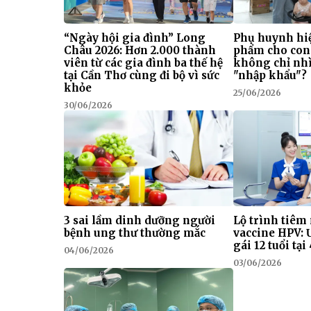
“Ngày hội gia đình” Long
Phụ huynh hiệ
Châu 2026: Hơn 2.000 thành
phẩm cho con
viên từ các gia đình ba thế hệ
không chỉ nhì
tại Cần Thơ cùng đi bộ vì sức
"nhập khẩu"?
khỏe
25/06/2026
30/06/2026
3 sai lầm dinh dưỡng người
Lộ trình tiêm
bệnh ung thư thường mắc
vaccine HPV: 
gái 12 tuổi tạ
04/06/2026
03/06/2026