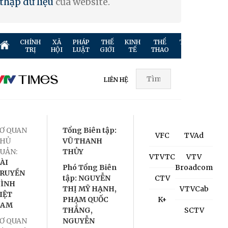
thập dữ liệu
của website.
CHÍNH
XÃ
PHÁP
THẾ
KINH
THỂ
TRUYỀN
GIẢ
TRỊ
HỘI
LUẬT
GIỚI
TẾ
THAO
HÌNH
TR
LIÊN HỆ
Ơ QUAN
Tổng Biên tập:
VFC
TVAd
HỦ
VŨ THANH
UẢN:
THỦY
VTVTC
VTV
ÀI
Phó Tổng Biên
Broadcom
RUYỀN
tập: NGUYỄN
CTV
ÌNH
THỊ MỸ HẠNH,
VTVCab
IỆT
PHẠM QUỐC
K+
NAM
THẮNG,
SCTV
Ơ QUAN
NGUYỄN