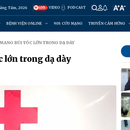
VIDEO
PODCAST
háng Tám, 2026
BỆNH VIỆN ONLINE
90S CỨU MẠNG
TRUYỀN CẢM HỨNG
I MANG BÚI TÓC LỚN TRONG DẠ DÀY
c lớn trong dạ dày