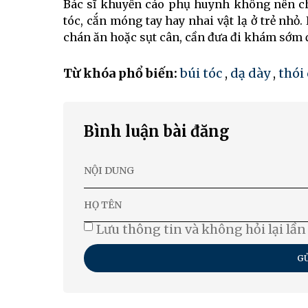
Bác sĩ khuyến cáo phụ huynh không nên ch
tóc, cắn móng tay hay nhai vật lạ ở trẻ nhỏ.
chán ăn hoặc sụt cân, cần đưa đi khám sớm để
Từ khóa phổ biến:
búi tóc
,
dạ dày
,
thói
Bình luận bài đăng
Lưu thông tin và không hỏi lại lần
GỬ