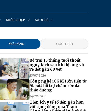
KHỎE & ĐẸP
MẸ & BÉ
MỚI ĐĂNG
YÊU THÍCH
Bé trai 15 tháng tuổi thoát
nguy kịch sau khi bị ong vò
vẽ đốt gần 60 vết
23/07/2026
Công nghệ iCGM tiên tiến từ
Abbott hỗ trợ chăm sóc đái
tháo đường
17/07/2026
Tiện ích y tế số đến gần hơn
với cộng đồng qua Trạm