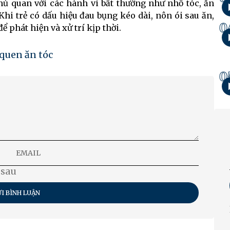
ủ quan với các hành vi bất thường như nhổ tóc, ăn
 Khi trẻ có dấu hiệu đau bụng kéo dài, nôn ói sau ăn,
0
 phát hiện và xử trí kịp thời.
 quen ăn tóc
0
 sau
I BÌNH LUẬN