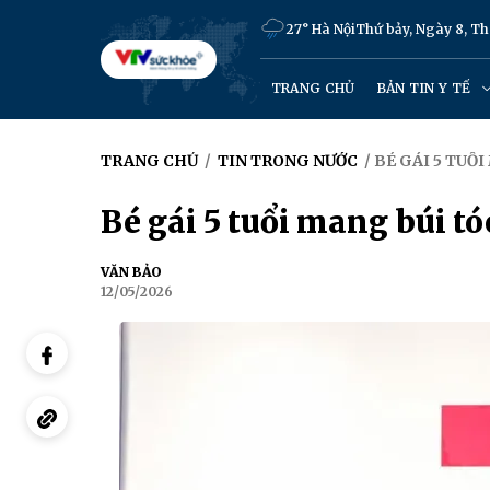
27° Hà Nội
Thứ bảy, Ngày 8, T
TRANG CHỦ
BẢN TIN Y TẾ
TRANG CHỦ
/
TIN TRONG NƯỚC
/ BÉ GÁI 5 TUỔ
Bé gái 5 tuổi mang búi tó
VĂN BẢO
12/05/2026