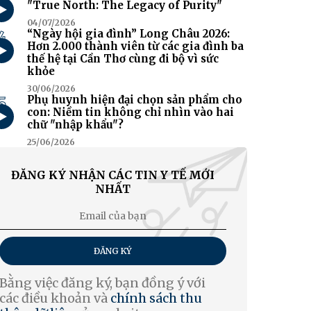
"True North: The Legacy of Purity"
04/07/2026
4
“Ngày hội gia đình” Long Châu 2026:
Hơn 2.000 thành viên từ các gia đình ba
thế hệ tại Cần Thơ cùng đi bộ vì sức
khỏe
30/06/2026
5
Phụ huynh hiện đại chọn sản phẩm cho
con: Niềm tin không chỉ nhìn vào hai
chữ "nhập khẩu"?
25/06/2026
ĐĂNG KÝ NHẬN CÁC TIN Y TẾ MỚI
NHẤT
ĐĂNG KÝ
Bằng việc đăng ký, bạn đồng ý với
các điều khoản và
chính sách thu