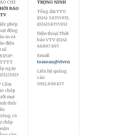
ÁO CHÍ:
TRỌNG NINH
HỜI BÁO
Tổng đài VTV:
TV
(024) 3.8355931;
iấy phép
(024)3.8355932
oạt động
Điện thoại Thời
áo in và
báo VTV: (024)
áo điện
66897 897
ử số
Email:
83/GP-
toasoan@vtv.vn
TTTT
ấp ngày
Liên hệ quảng
9/12/2023
cáo:
0912.698.677
 Cấm
ao chép
ưới mọi
ình thức
ếu
hông có
ự chấp
huận
ằng văn