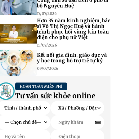
Công dân số đầu tiên ở phố đi
bộ Nguyễn Huệ
17/07/2026
Hơn 35 năm kinh nghiệm, bác
sĩ Võ Thị Ngọc Huệ và hành
trình phục hồi vùng kín toàn
diện cho phụ nữ Việt
15/07/2026
Kết nối gia đình, giáo dục và
y học trong hỗ trợ trẻ tự kỷ
09/07/2026
HOÀN TOÀN MIỄN PHÍ
Tư vấn sức khỏe online