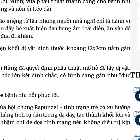
ồ Chí Minh) vừa phẫu thuật thành công cho bệnh nhi
ụng và nôn ói kéo dài.
vào miệng từ lâu nhưng người nhà nghĩ chỉ là hành vi
 đây, bé xuất hiện đau bụng âm ỉ tái diễn, ăn vào dễ
 đưa đi khám.
hiện khối dị vật kích thước khoảng 12x7cm nằm gần
 Hùng đã quyết định phẫu thuật mổ hở để lấy dị vật.
TI
 tóc lớn kết dính chắc, có hình dạng gần như "đúc
0
ỏe bệnh nhi hồi phục tốt.
 của hội chứng Rapunzel - tình trạng trẻ có xu hướng
0
chúng tích tụ dần trong dạ dày, tạo thành khối lớn và
y, thậm chí đe dọa tính mạng nếu không điều trị kịp
0