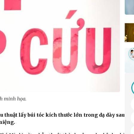
h minh họa.
u thuật lấy búi tóc kích thước lớn trong dạ dày sau
 miệng.