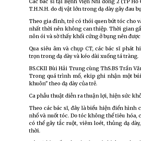
Các bác sĩ tại Bệnh viện Nhi đồng 2 (TP H
T.H.N.H. do dị vật lớn trong dạ dày gây đau b
Theo gia đình, trẻ có thói quen bứt tóc cho 
nhất thời nên không can thiệp. Thời gian gần
nôn ói và sờ thấy khối cứng ở bụng nên được
Qua siêu âm và chụp CT, các bác sĩ phát 
trọn trong dạ dày và kéo dài xuống tá tràng.
BS.CKII Bùi Hải Trung cùng ThS.BS Trần Văn
Trong quá trình mổ, ekip ghi nhận một búi
khuôn" theo dạ dày của trẻ.
Ca phẫu thuật diễn ra thuận lợi, hiện sức kh
Theo các bác sĩ, đây là biểu hiện điển hình
nhổ và nuốt tóc. Do tóc không thể tiêu hóa, 
có thể gây tắc ruột, viêm loét, thủng dạ dà
thời.