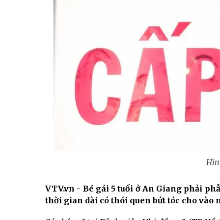
Hìn
VTV.vn - Bé gái 5 tuổi ở An Giang phải phẫ
thời gian dài có thói quen bứt tóc cho vào