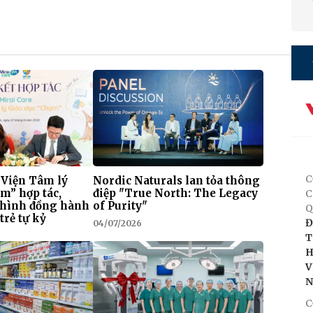
C
 Viện Tâm lý
Nordic Naturals lan tỏa thông
m” hợp tác,
điệp "True North: The Legacy
C
 hình đồng hành
of Purity"
Q
trẻ tự kỷ
Đ
04/07/2026
T
H
V
C