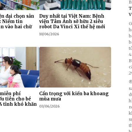
B
T
V
n đại chọn sản
Duy nhất tại Việt Nam: Bệnh
: Niềm tin
viện Tâm Anh sở hữu 2 siêu
G
n vào hai chữ
robot Da Vinci Xi thế hệ mới
h
10/06/2026
b
b
t
4
B
c
2
®
s
 miễn phí
Cẩn trọng với kiến ba khoang
d
Ưu tiên cho bé
mùa mưa
h
i 4 tỉnh khó khăn
03/06/2026
n
k
s
t
b