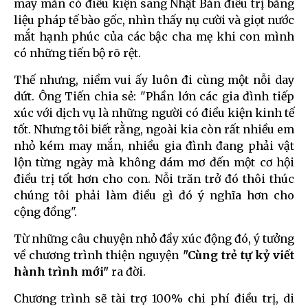
may mắn có điều kiện sang Nhật Bản điều trị bằng
liệu pháp tế bào gốc, nhìn thấy nụ cười và giọt nước
mắt hạnh phúc của các bậc cha mẹ khi con mình
có những tiến bộ rõ rệt.
Thế nhưng, niềm vui ấy luôn đi cùng một nỗi day
dứt. Ông Tiến chia sẻ: "Phần lớn các gia đình tiếp
xúc với dịch vụ là những người có điều kiện kinh tế
tốt. Nhưng tôi biết rằng, ngoài kia còn rất nhiều em
nhỏ kém may mắn, nhiều gia đình đang phải vật
lộn từng ngày mà không dám mơ đến một cơ hội
điều trị tốt hơn cho con. Nỗi trăn trở đó thôi thúc
chúng tôi phải làm điều gì đó ý nghĩa hơn cho
cộng đồng".
Từ những câu chuyện nhỏ đầy xúc động đó, ý tưởng
về chương trình thiện nguyện
"Cùng trẻ tự kỷ viết
hành trình mới"
ra đời.
Chương trình sẽ tài trợ 100% chi phí điều trị, di