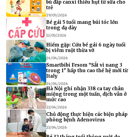
bù đắp canxi thiếu hụt từ sữa cho
trẻ
29/05/2026
Bé gái 5 tuổi mang búi tóc lớn
trong dạ dày
12/05/2026
Hiếm gặp: Cứu bé gái 6 ngày tuổi
bị viêm ruột thừa vỡ
24/04/2026
Smartbibi Fesom “Sắt vi nang 3
trong 1" hấp thu cao thế hệ mới từ
Italy
24/04/2026
Hà Nội ghi nhận 338 ca tay chân
miệng trong một tuần, dịch vẫn ở
mức cao
21/04/2026
Chủ động thực hiện các biện pháp
phòng bệnh Adenovirus
21/04/2026
Bé 32 tháng tuổi thủng ruột do