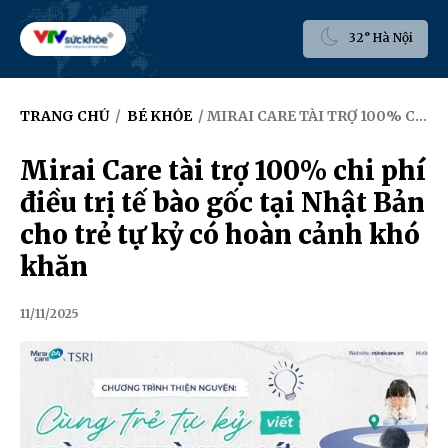
32° Hà Nội
TRANG CHỦ
/
BÉ KHỎE
/ MIRAI CARE TÀI TRỢ 100% CHI PHÍ ĐIỀU TRỊ TẾ BÀO GỐC TẠI NHẬT BẢN CHO TRẺ TỰ KỶ CÓ HOÀN CẢNH KHÓ KHĂN
Mirai Care tài trợ 100% chi phí
điều trị tế bào gốc tại Nhật Bản
cho trẻ tự kỷ có hoàn cảnh khó
khăn
11/11/2025