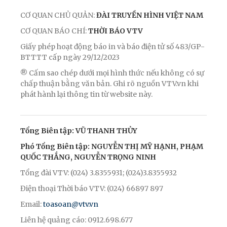
CƠ QUAN CHỦ QUẢN:
ĐÀI TRUYỀN HÌNH VIỆT NAM
CƠ QUAN BÁO CHÍ:
THỜI BÁO VTV
Giấy phép hoạt động báo in và báo điện tử số 483/GP-
BTTTT cấp ngày 29/12/2023
® Cấm sao chép dưới mọi hình thức nếu không có sự
chấp thuận bằng văn bản. Ghi rõ nguồn VTV.vn khi
phát hành lại thông tin từ website này.
Tổng Biên tập: VŨ THANH THỦY
Phó Tổng Biên tập: NGUYỄN THỊ MỸ HẠNH, PHẠM
QUỐC THẮNG, NGUYỄN TRỌNG NINH
Tổng đài VTV: (024) 3.8355931; (024)3.8355932
Điện thoại Thời báo VTV: (024) 66897 897
Email:
toasoan@vtv.vn
Liên hệ quảng cáo: 0912.698.677