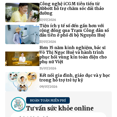
Công nghệ iCGM tiên tiến từ
Abbott hỗ trợ chăm sóc đái tháo
đường
17/07/2026
Tiện ích y tế số đến gần hơn với
cộng đồng qua Trạm Công dân số
đầu tiên ở phố đi bộ Nguyễn Huệ
17/07/2026
Hơn 35 năm kinh nghiệm, bác sĩ
Võ Thị Ngọc Huệ và hành trình
phục hồi vùng kín toàn diện cho
phụ nữ Việt
15/07/2026
Kết nối gia đình, giáo dục và y học
trong hỗ trợ trẻ tự kỷ
09/07/2026
HOÀN TOÀN MIỄN PHÍ
Tư vấn sức khỏe online