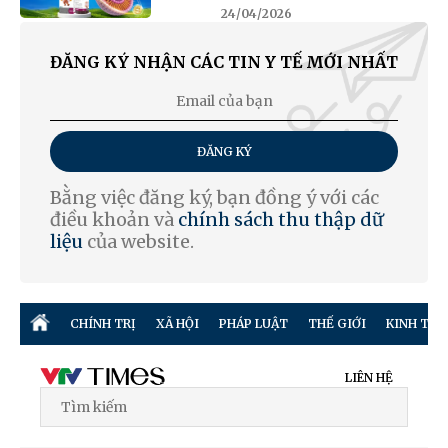
24/04/2026
ĐĂNG KÝ NHẬN CÁC TIN Y TẾ MỚI NHẤT
ĐĂNG KÝ
Bằng việc đăng ký, bạn đồng ý với các
điều khoản và
chính sách thu thập dữ
liệu
của website.
CHÍNH TRỊ
XÃ HỘI
PHÁP LUẬT
THẾ GIỚI
KINH TẾ
LIÊN HỆ