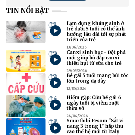
TIN NỔI BẬT
01
Lạm dụng kháng sinh ở
trẻ dưới 5 tuổi có thể ảnh
hưởng lâu dài tới sự phát
triển của trẻ
13/06/2026
02
Canxi sinh học - Đột phá
mới giúp bù đắp canxi
thiếu hụt từ sữa cho trẻ
29/05/2026
03
Bé gái 5 tuổi mang búi tóc
lớn trong dạ dày
12/05/2026
04
Hiếm gặp: Cứu bé gái 6
ngày tuổi bị viêm ruột
thừa vỡ
24/04/2026
05
Smartbibi Fesom “Sắt vi
nang 3 trong 1" hấp thu
cao thế hệ mới từ Italy