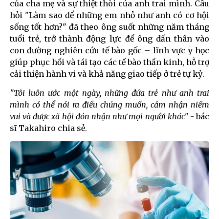
của cha mẹ và sự thiệt thòi của anh trai mình. Câu
hỏi "Làm sao để những em nhỏ như anh có cơ hội
sống tốt hơn?" đã theo ông suốt những năm tháng
tuổi trẻ, trở thành động lực để ông dấn thân vào
con đường nghiên cứu tế bào gốc – lĩnh vực y học
giúp phục hồi và tái tạo các tế bào thần kinh, hỗ trợ
cải thiện hành vi và khả năng giao tiếp ở trẻ tự kỷ.
"Tôi luôn ước một ngày, những đứa trẻ như anh trai
mình có thể nói ra điều chúng muốn, cảm nhận niềm
vui và được xã hội đón nhận như mọi người khác"
- bác
sĩ Takahiro chia sẻ.