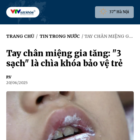
37° Hà Nội
TRANG CHỦ
/
TIN TRONG NƯỚC
/ TAY CHÂN MIỆNG GIA TĂNG: "3 SẠCH" LÀ CHÌA KHÓA BẢO VỆ TRẺ
Tay chân miệng gia tăng: "3
sạch" là chìa khóa bảo vệ trẻ
P.V
20/06/2025