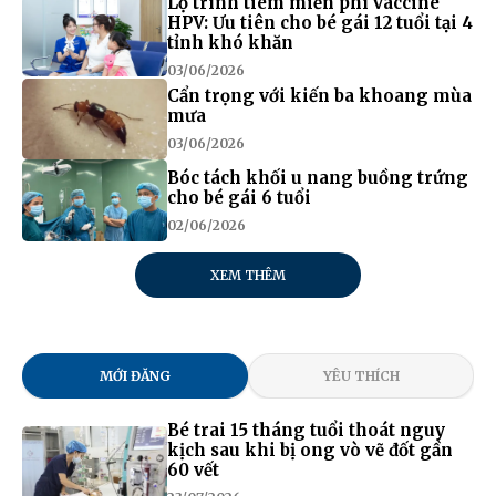
Lộ trình tiêm miễn phí vaccine
HPV: Ưu tiên cho bé gái 12 tuổi tại 4
tỉnh khó khăn
03/06/2026
Cẩn trọng với kiến ba khoang mùa
mưa
03/06/2026
Bóc tách khối u nang buồng trứng
cho bé gái 6 tuổi
02/06/2026
XEM THÊM
MỚI ĐĂNG
YÊU THÍCH
Bé trai 15 tháng tuổi thoát nguy
kịch sau khi bị ong vò vẽ đốt gần
60 vết