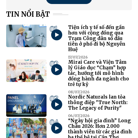
TIN NỔI BẬT
01
Tiện ích y tế số đến gần
hơn với cộng đồng qua
Trạm Công dân số đầu
tiên ở phố đi bộ Nguyễn
Huệ
17/07/2026
02
Mirai Care và Viện Tâm
lý Giáo dục “Chạm” hợp
tác, hướng tới mô hình
đồng hành đa ngành cho
trẻ tự kỷ
08/07/2026
03
Nordic Naturals lan tỏa
thông điệp "True North:
The Legacy of Purity"
04/07/2026
04
“Ngày hội gia đình” Long
Châu 2026: Hơn 2.000
thành viên từ các gia đình
ba thế hệ tại Cần Thơ