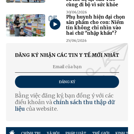
cùng đi bộ vì sức khỏe
30/06/2026
05
Phụ huynh hiện đại chọn
sản phẩm cho con: Niềm
tin không chỉ nhìn vào
hai chữ "nhập khẩu"?
25/06/2026
ĐĂNG KÝ NHẬN CÁC TIN Y TẾ MỚI NHẤT
ĐĂNG KÝ
Bằng việc đăng ký, bạn đồng ý với các
điều khoản và
chính sách thu thập dữ
liệu
của website.
CHÍNH TRỊ
XÃ HỘI
PHÁP LUẬT
THẾ GIỚI
KINH TẾ