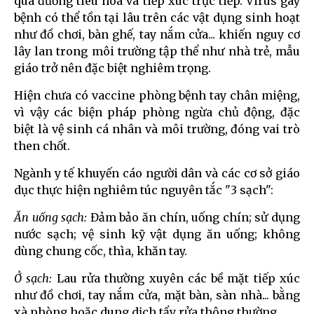
qua đường tiêu hóa và tiếp xúc trực tiếp. Virus gây
bệnh có thể tồn tại lâu trên các vật dụng sinh hoạt
như đồ chơi, bàn ghế, tay nắm cửa... khiến nguy cơ
lây lan trong môi trường tập thể như nhà trẻ, mẫu
giáo trở nên đặc biệt nghiêm trọng.
Hiện chưa có vaccine phòng bệnh tay chân miệng,
vì vậy các biện pháp phòng ngừa chủ động, đặc
biệt là vệ sinh cá nhân và môi trường, đóng vai trò
then chốt.
Ngành y tế khuyến cáo người dân và các cơ sở giáo
dục thực hiện nghiêm túc nguyên tắc "3 sạch":
Ăn uống sạch:
Đảm bảo ăn chín, uống chín; sử dụng
nước sạch; vệ sinh kỹ vật dụng ăn uống; không
dùng chung cốc, thìa, khăn tay.
Ở sạch:
Lau rửa thường xuyên các bề mặt tiếp xúc
như đồ chơi, tay nắm cửa, mặt bàn, sàn nhà... bằng
xà phòng hoặc dung dịch tẩy rửa thông thường.