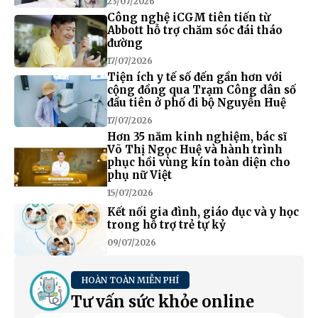
23/07/2026
Công nghệ iCGM tiên tiến từ
Abbott hỗ trợ chăm sóc đái tháo
đường
17/07/2026
Tiện ích y tế số đến gần hơn với
cộng đồng qua Trạm Công dân số
đầu tiên ở phố đi bộ Nguyễn Huệ
17/07/2026
Hơn 35 năm kinh nghiệm, bác sĩ
Võ Thị Ngọc Huệ và hành trình
phục hồi vùng kín toàn diện cho
phụ nữ Việt
15/07/2026
Kết nối gia đình, giáo dục và y học
trong hỗ trợ trẻ tự kỷ
09/07/2026
HOÀN TOÀN MIỄN PHÍ
Tư vấn sức khỏe online