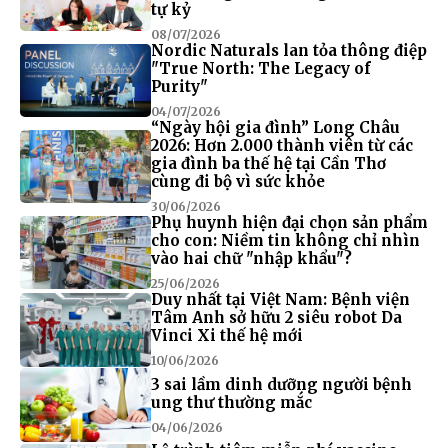
tự kỷ
08/07/2026
Nordic Naturals lan tỏa thông điệp
"True North: The Legacy of
Purity"
04/07/2026
“Ngày hội gia đình” Long Châu
2026: Hơn 2.000 thành viên từ các
gia đình ba thế hệ tại Cần Thơ
cùng đi bộ vì sức khỏe
30/06/2026
Phụ huynh hiện đại chọn sản phẩm
cho con: Niềm tin không chỉ nhìn
vào hai chữ "nhập khẩu"?
25/06/2026
Duy nhất tại Việt Nam: Bệnh viện
Tâm Anh sở hữu 2 siêu robot Da
Vinci Xi thế hệ mới
10/06/2026
3 sai lầm dinh dưỡng người bệnh
ung thư thường mắc
04/06/2026