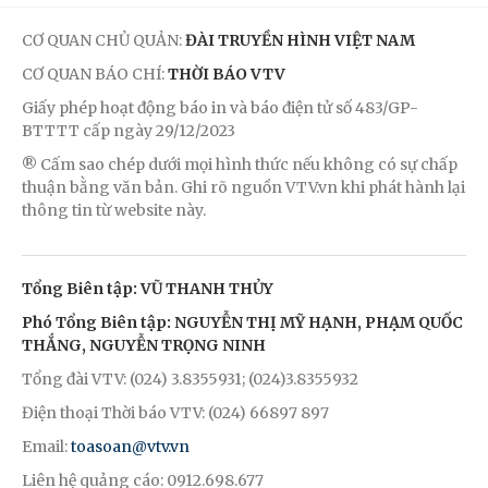
CƠ QUAN CHỦ QUẢN:
ĐÀI TRUYỀN HÌNH VIỆT NAM
CƠ QUAN BÁO CHÍ:
THỜI BÁO VTV
Giấy phép hoạt động báo in và báo điện tử số 483/GP-
BTTTT cấp ngày 29/12/2023
® Cấm sao chép dưới mọi hình thức nếu không có sự chấp
thuận bằng văn bản. Ghi rõ nguồn VTV.vn khi phát hành lại
thông tin từ website này.
Tổng Biên tập: VŨ THANH THỦY
Phó Tổng Biên tập: NGUYỄN THỊ MỸ HẠNH, PHẠM QUỐC
THẮNG, NGUYỄN TRỌNG NINH
Tổng đài VTV: (024) 3.8355931; (024)3.8355932
Điện thoại Thời báo VTV: (024) 66897 897
Email:
toasoan@vtv.vn
Liên hệ quảng cáo: 0912.698.677