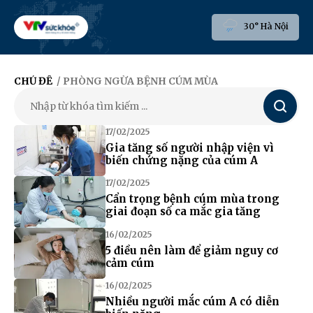
30° Hà Nội
CHỦ ĐỀ
/ PHÒNG NGỪA BỆNH CÚM MÙA
Tìm
kiếm
17/02/2025
Gia tăng số người nhập viện vì
biến chứng nặng của cúm A
17/02/2025
Cẩn trọng bệnh cúm mùa trong
giai đoạn số ca mắc gia tăng
16/02/2025
5 điều nên làm để giảm nguy cơ
cảm cúm
16/02/2025
Nhiều người mắc cúm A có diễn