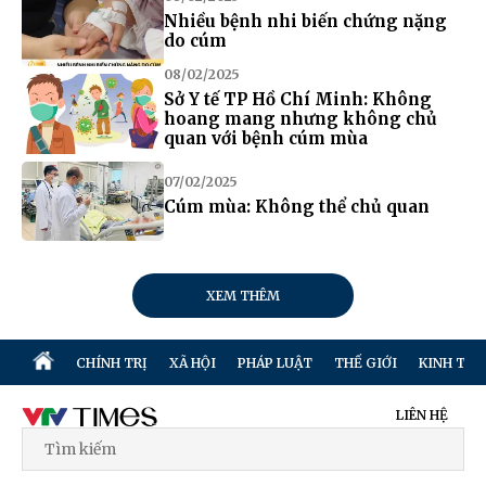
Nhiều bệnh nhi biến chứng nặng
do cúm
08/02/2025
Sở Y tế TP Hồ Chí Minh: Không
hoang mang nhưng không chủ
quan với bệnh cúm mùa
07/02/2025
Cúm mùa: Không thể chủ quan
XEM THÊM
CHÍNH TRỊ
XÃ HỘI
PHÁP LUẬT
THẾ GIỚI
KINH TẾ
LIÊN HỆ