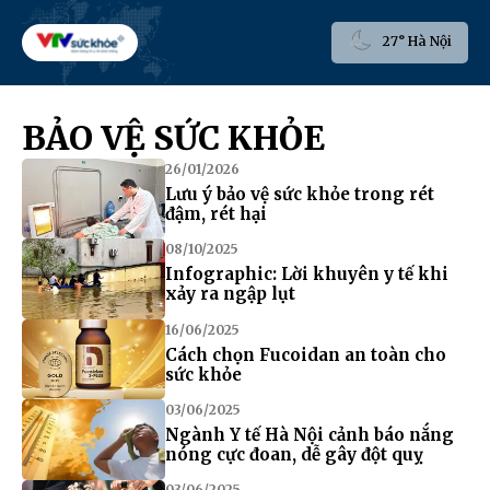
27° Hà Nội
BẢO VỆ SỨC KHỎE
26/01/2026
Lưu ý bảo vệ sức khỏe trong rét
đậm, rét hại
08/10/2025
Infographic: Lời khuyên y tế khi
xảy ra ngập lụt
16/06/2025
Cách chọn Fucoidan an toàn cho
sức khỏe
03/06/2025
Ngành Y tế Hà Nội cảnh báo nắng
nóng cực đoan, dễ gây đột quỵ
03/06/2025