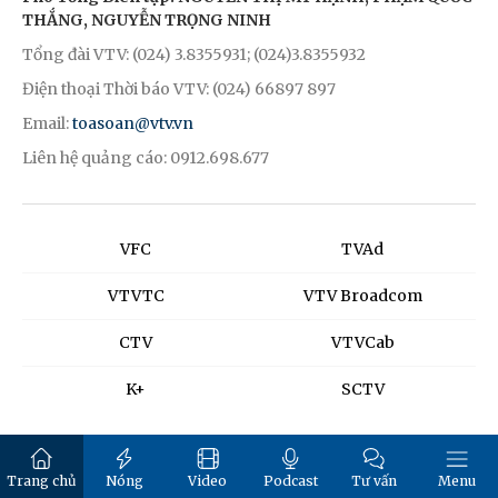
THẮNG, NGUYỄN TRỌNG NINH
Tổng đài VTV: (024) 3.8355931; (024)3.8355932
Điện thoại Thời báo VTV: (024) 66897 897
Email:
toasoan@vtv.vn
Liên hệ quảng cáo: 0912.698.677
VFC
TVAd
VTVTC
VTV Broadcom
CTV
VTVCab
K+
SCTV
Trang chủ
Nóng
Video
Podcast
Tư vấn
Menu