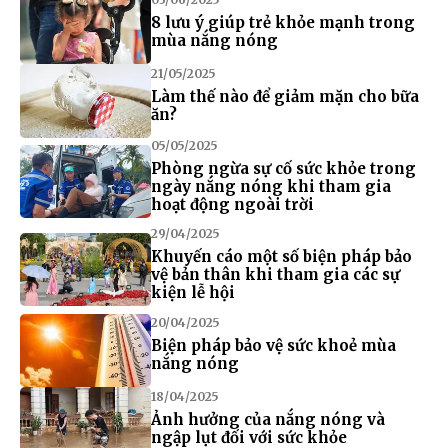
8 lưu ý giúp trẻ khỏe mạnh trong
mùa nắng nóng
21/05/2025
Làm thế nào để giảm mặn cho bữa
ăn?
05/05/2025
Phòng ngừa sự cố sức khỏe trong
ngày nắng nóng khi tham gia
hoạt động ngoài trời
29/04/2025
Khuyến cáo một số biện pháp bảo
vệ bản thân khi tham gia các sự
kiện lễ hội
20/04/2025
Biện pháp bảo vệ sức khoẻ mùa
nắng nóng
18/04/2025
Ảnh hưởng của nắng nóng và
ngập lụt đối với sức khỏe