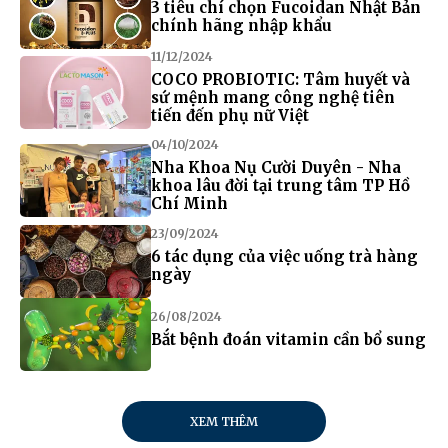
3 tiêu chí chọn Fucoidan Nhật Bản
chính hãng nhập khẩu
11/12/2024
COCO PROBIOTIC: Tâm huyết và
sứ mệnh mang công nghệ tiên
tiến đến phụ nữ Việt
04/10/2024
Nha Khoa Nụ Cười Duyên - Nha
khoa lâu đời tại trung tâm TP Hồ
Chí Minh
23/09/2024
6 tác dụng của việc uống trà hàng
ngày
26/08/2024
Bắt bệnh đoán vitamin cần bổ sung
XEM THÊM