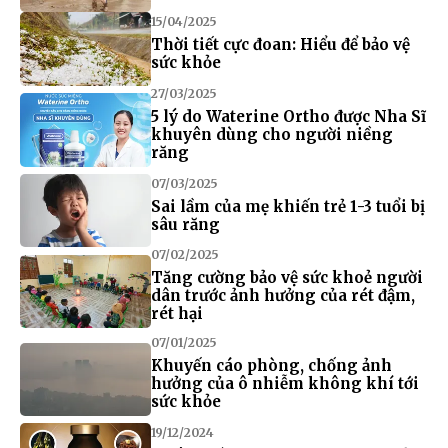
15/04/2025
Thời tiết cực đoan: Hiểu để bảo vệ
sức khỏe
27/03/2025
5 lý do Waterine Ortho được Nha Sĩ
khuyên dùng cho người niềng
răng
07/03/2025
Sai lầm của mẹ khiến trẻ 1-3 tuổi bị
sâu răng
07/02/2025
Tăng cường bảo vệ sức khoẻ người
dân trước ảnh hưởng của rét đậm,
rét hại
07/01/2025
Khuyến cáo phòng, chống ảnh
hưởng của ô nhiễm không khí tới
sức khỏe
19/12/2024