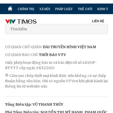
CHÍNH TRỊ
XÃ HỘI
PHÁP LUẬT
THẾ GIỚI
KINH TẾ
LIÊN HỆ
CƠ QUAN CHỦ QUẢN:
ĐÀI TRUYỀN HÌNH VIỆT NAM
CƠ QUAN BÁO CHÍ:
THỜI BÁO VTV
Giấy phép hoạt động báo in và báo điện tử số 483/GP-
BTTTT cấp ngày 29/12/2023
® Cấm sao chép dưới mọi hình thức nếu không có sự chấp
thuận bằng văn bản. Ghi rõ nguồn VTV.vn khi phát hành lại
thông tin từ website này.
Tổng Biên tập: VŨ THANH THỦY
Phó Tổng Biên tập: NGUYỄN THỊ MỸ HẠNH, PHẠM QUỐC