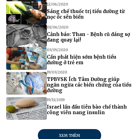
12/06/2020
Sáng chế thuốc trị tiểu đường từ
nọc ốc sên biển
01/06/2020
Cảnh báo: Than - Bệnh cũ đáng sợ
đang quay lại!
03/05/2020
Cần phát hiện sớm bệnh tiểu
đường ở trẻ em
19/03/2020
TPBVSK Ích Tâm Đường giúp
ngăn ngừa các biến chứng của tiểu
đường
19/11/2019
Israel lần đầu tiên bào chế thành
công viên nang insulin
XEM THÊM