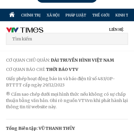
CHÍNH TRỊ
XÃ HỘI
PHÁP LUẬT
THẾ GIỚI
KINH TẾ
LIÊN HỆ
CƠ QUAN CHỦ QUẢN:
ĐÀI TRUYỀN HÌNH VIỆT NAM
CƠ QUAN BÁO CHÍ:
THỜI BÁO VTV
Giấy phép hoạt động báo in và báo điện tử số 483/GP-
BTTTT cấp ngày 29/12/2023
® Cấm sao chép dưới mọi hình thức nếu không có sự chấp
thuận bằng văn bản. Ghi rõ nguồn VTV.vn khi phát hành lại
thông tin từ website này.
Tổng Biên tập: VŨ THANH THỦY