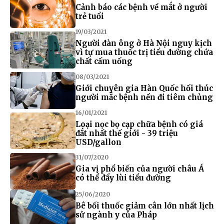
Cảnh báo các bệnh về mắt ở người
trẻ tuổi
19/03/2021
Người đàn ông ở Hà Nội nguy kịch
vì tự mua thuốc trị tiểu đường chứa
chất cấm uống
08/03/2021
Giới chuyên gia Hàn Quốc hối thúc
người mắc bệnh nền đi tiêm chủng
16/01/2021
Loại nọc bọ cạp chữa bệnh có giá
đắt nhất thế giới - 39 triệu
USD/gallon
31/07/2020
Gia vị phổ biến của người châu Á
có thể đẩy lùi tiểu đường
25/06/2020
Bê bối thuốc giảm cân lớn nhất lịch
sử ngành y của Pháp