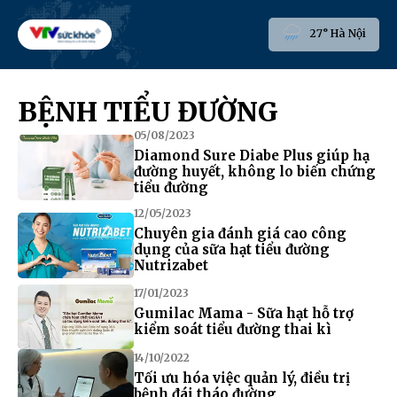
27° Hà Nội
BỆNH TIỂU ĐƯỜNG
05/08/2023
Diamond Sure Diabe Plus giúp hạ
đường huyết, không lo biến chứng
tiểu đường
12/05/2023
Chuyên gia đánh giá cao công
dụng của sữa hạt tiểu đường
Nutrizabet
17/01/2023
Gumilac Mama - Sữa hạt hỗ trợ
kiểm soát tiểu đường thai kì
14/10/2022
Tối ưu hóa việc quản lý, điều trị
bệnh đái tháo đường