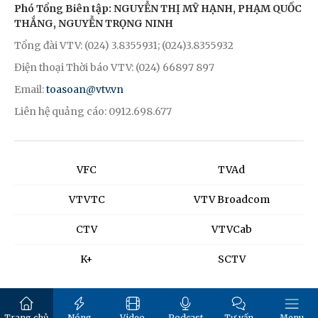
Phó Tổng Biên tập: NGUYỄN THỊ MỸ HẠNH, PHẠM QUỐC
THẮNG, NGUYỄN TRỌNG NINH
Tổng đài VTV: (024) 3.8355931; (024)3.8355932
Điện thoại Thời báo VTV: (024) 66897 897
Email:
toasoan@vtv.vn
Liên hệ quảng cáo: 0912.698.677
VFC
TVAd
VTVTC
VTV Broadcom
CTV
VTVCab
K+
SCTV
Trang chủ
Nóng
Video
Podcast
Tư vấn
Menu