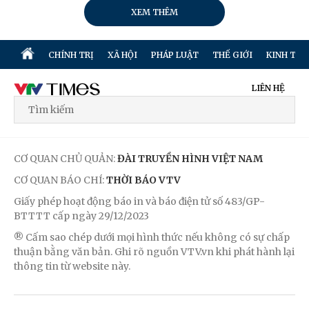
XEM THÊM
CHÍNH TRỊ
XÃ HỘI
PHÁP LUẬT
THẾ GIỚI
KINH TẾ
LIÊN HỆ
CƠ QUAN CHỦ QUẢN:
ĐÀI TRUYỀN HÌNH VIỆT NAM
CƠ QUAN BÁO CHÍ:
THỜI BÁO VTV
Giấy phép hoạt động báo in và báo điện tử số 483/GP-
BTTTT cấp ngày 29/12/2023
® Cấm sao chép dưới mọi hình thức nếu không có sự chấp
thuận bằng văn bản. Ghi rõ nguồn VTV.vn khi phát hành lại
thông tin từ website này.