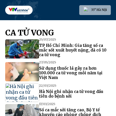
35° Hà Nội
CA TỬ VONG
25/07/2025
TP Hồ Chí Minh: Gia tăng số ca
mắc sốt xuất huyết nặng, đã có 10
ca tử vong
27/05/2025
Sử dụng thuốc lá gây ra hơn
100.000 ca tử vong mỗi năm tại
Việt Nam
22/03/2025
Hà Nội ghi nhận ca tử vong đầu
tiên do bệnh sởi
17/03/2025
Số ca mắc sởi tăng cao, Bộ Y tế
khuyến cáo phòng chống dịch