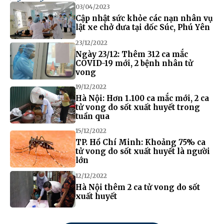
03/04/2023
Cập nhật sức khỏe các nạn nhân vụ
lật xe chở dưa tại dốc Súc, Phú Yên
23/12/2022
Ngày 23/12: Thêm 312 ca mắc
COVID-19 mới, 2 bệnh nhân tử
vong
19/12/2022
Hà Nội: Hơn 1.100 ca mắc mới, 2 ca
tử vong do sốt xuất huyết trong
tuần qua
15/12/2022
TP. Hồ Chí Minh: Khoảng 75% ca
tử vong do sốt xuất huyết là người
lớn
12/12/2022
Hà Nội thêm 2 ca tử vong do sốt
xuất huyết