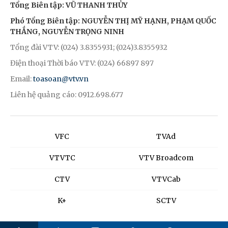
Tổng Biên tập: VŨ THANH THỦY
Phó Tổng Biên tập: NGUYỄN THỊ MỸ HẠNH, PHẠM QUỐC
THẮNG, NGUYỄN TRỌNG NINH
Tổng đài VTV: (024) 3.8355931; (024)3.8355932
Điện thoại Thời báo VTV: (024) 66897 897
Email:
toasoan@vtv.vn
Liên hệ quảng cáo: 0912.698.677
VFC
TVAd
VTVTC
VTV Broadcom
CTV
VTVCab
K+
SCTV