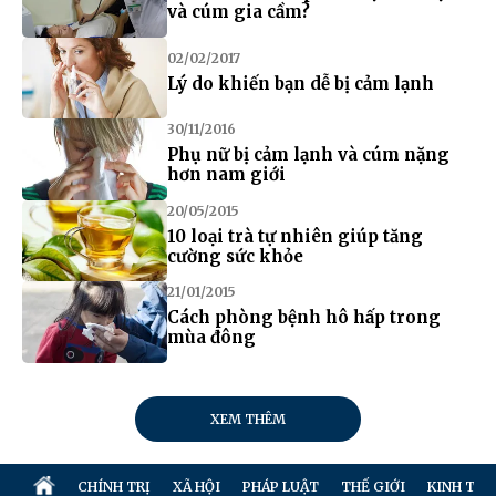
và cúm gia cầm?
02/02/2017
Lý do khiến bạn dễ bị cảm lạnh
30/11/2016
Phụ nữ bị cảm lạnh và cúm nặng
hơn nam giới
20/05/2015
10 loại trà tự nhiên giúp tăng
cường sức khỏe
21/01/2015
Cách phòng bệnh hô hấp trong
mùa đông
XEM THÊM
CHÍNH TRỊ
XÃ HỘI
PHÁP LUẬT
THẾ GIỚI
KINH TẾ