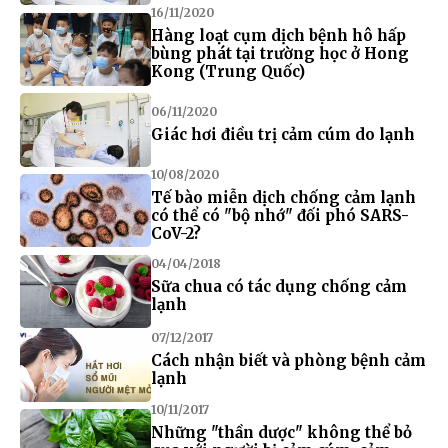
16/11/2020
Hàng loạt cụm dịch bệnh hô hấp
bùng phát tại trường học ở Hong
Kong (Trung Quốc)
06/11/2020
Giác hơi điều trị cảm cúm do lạnh
10/08/2020
Tế bào miễn dịch chống cảm lạnh
có thể có "bộ nhớ" đối phó SARS-
CoV-2?
04/04/2018
Sữa chua có tác dụng chống cảm
lạnh
07/12/2017
Cách nhận biết và phòng bệnh cảm
lạnh
10/11/2017
Những "thần dược" không thể bỏ