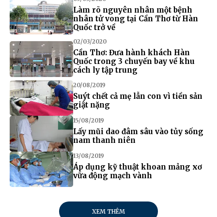
Làm rõ nguyên nhân một bệnh
nhân tử vong tại Cần Thơ từ Hàn
Quốc trở về
02/03/2020
Cần Thơ: Đưa hành khách Hàn
Quốc trong 3 chuyến bay về khu
cách ly tập trung
20/08/2019
Suýt chết cả mẹ lẫn con vì tiền sản
giật nặng
15/08/2019
Lấy mũi dao đâm sâu vào tủy sống
nam thanh niên
13/08/2019
Áp dụng kỹ thuật khoan mảng xơ
vữa động mạch vành
XEM THÊM