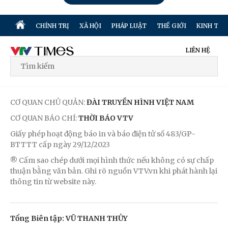
CHÍNH TRỊ
XÃ HỘI
PHÁP LUẬT
THẾ GIỚI
KINH TẾ
LIÊN HỆ
CƠ QUAN CHỦ QUẢN:
ĐÀI TRUYỀN HÌNH VIỆT NAM
CƠ QUAN BÁO CHÍ:
THỜI BÁO VTV
Giấy phép hoạt động báo in và báo điện tử số 483/GP-
BTTTT cấp ngày 29/12/2023
® Cấm sao chép dưới mọi hình thức nếu không có sự chấp
thuận bằng văn bản. Ghi rõ nguồn VTV.vn khi phát hành lại
thông tin từ website này.
Tổng Biên tập: VŨ THANH THỦY