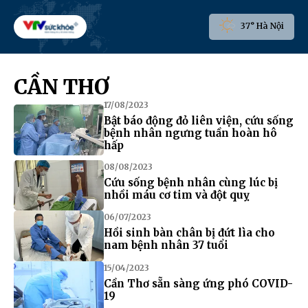
37° Hà Nội
CẦN THƠ
17/08/2023
Bật báo động đỏ liên viện, cứu sống
bệnh nhân ngưng tuần hoàn hô
hấp
08/08/2023
Cứu sống bệnh nhân cùng lúc bị
nhồi máu cơ tim và đột quỵ
06/07/2023
Hồi sinh bàn chân bị đứt lìa cho
nam bệnh nhân 37 tuổi
15/04/2023
Cần Thơ sẵn sàng ứng phó COVID-
19