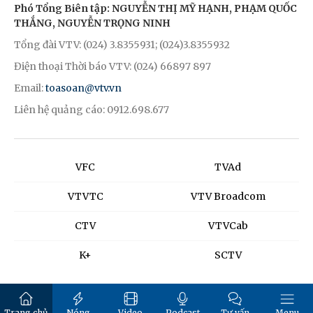
Phó Tổng Biên tập: NGUYỄN THỊ MỸ HẠNH, PHẠM QUỐC
THẮNG, NGUYỄN TRỌNG NINH
Tổng đài VTV: (024) 3.8355931; (024)3.8355932
Điện thoại Thời báo VTV: (024) 66897 897
Email:
toasoan@vtv.vn
Liên hệ quảng cáo: 0912.698.677
VFC
TVAd
VTVTC
VTV Broadcom
CTV
VTVCab
K+
SCTV
Trang chủ
Nóng
Video
Podcast
Tư vấn
Menu