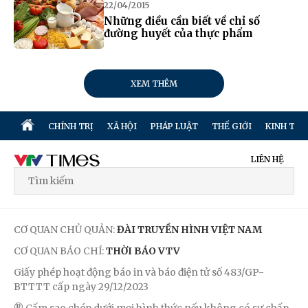
22/04/2015
Những điều cần biết về chỉ số
đường huyết của thực phẩm
XEM THÊM
CHÍNH TRỊ
XÃ HỘI
PHÁP LUẬT
THẾ GIỚI
KINH TẾ
LIÊN HỆ
CƠ QUAN CHỦ QUẢN:
ĐÀI TRUYỀN HÌNH VIỆT NAM
CƠ QUAN BÁO CHÍ:
THỜI BÁO VTV
Giấy phép hoạt động báo in và báo điện tử số 483/GP-
BTTTT cấp ngày 29/12/2023