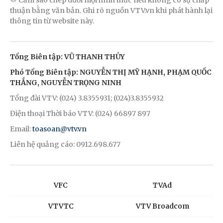
® Cấm sao chép dưới mọi hình thức nếu không có sự chấp
thuận bằng văn bản. Ghi rõ nguồn VTV.vn khi phát hành lại
thông tin từ website này.
Tổng Biên tập: VŨ THANH THỦY
Phó Tổng Biên tập: NGUYỄN THỊ MỸ HẠNH, PHẠM QUỐC
THẮNG, NGUYỄN TRỌNG NINH
Tổng đài VTV: (024) 3.8355931; (024)3.8355932
Điện thoại Thời báo VTV: (024) 66897 897
Email:
toasoan@vtv.vn
Liên hệ quảng cáo: 0912.698.677
VFC
TVAd
VTVTC
VTV Broadcom