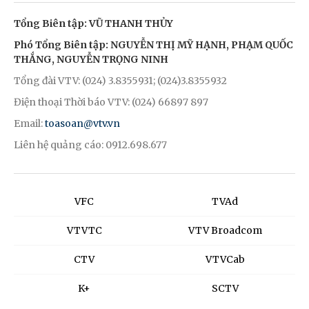
Tổng Biên tập: VŨ THANH THỦY
Phó Tổng Biên tập: NGUYỄN THỊ MỸ HẠNH, PHẠM QUỐC
THẮNG, NGUYỄN TRỌNG NINH
Tổng đài VTV: (024) 3.8355931; (024)3.8355932
Điện thoại Thời báo VTV: (024) 66897 897
Email:
toasoan@vtv.vn
Liên hệ quảng cáo: 0912.698.677
VFC
TVAd
VTVTC
VTV Broadcom
CTV
VTVCab
K+
SCTV