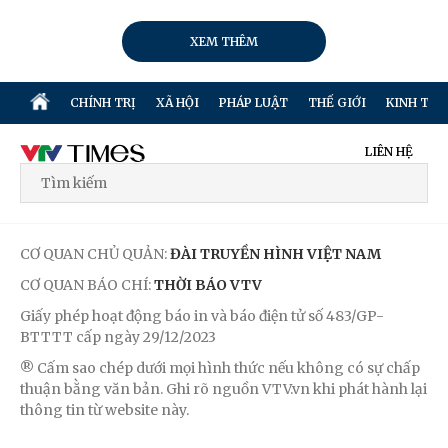
XEM THÊM
CHÍNH TRỊ
XÃ HỘI
PHÁP LUẬT
THẾ GIỚI
KINH TẾ
LIÊN HỆ
CƠ QUAN CHỦ QUẢN:
ĐÀI TRUYỀN HÌNH VIỆT NAM
CƠ QUAN BÁO CHÍ:
THỜI BÁO VTV
Giấy phép hoạt động báo in và báo điện tử số 483/GP-
BTTTT cấp ngày 29/12/2023
® Cấm sao chép dưới mọi hình thức nếu không có sự chấp
thuận bằng văn bản. Ghi rõ nguồn VTV.vn khi phát hành lại
thông tin từ website này.