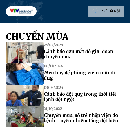
29° Hà Nội
CHUYỂN MÙA
25/02/2025
Cảnh báo đau mắt đỏ giai đoạn
chuyển mùa
08/11/2024
Mẹo hay để phòng viêm mũi dị
ứng
03/03/2024
Cảnh báo đột quỵ trong thời tiết
lạnh đột ngột
21/10/2022
Chuyển mùa, số trẻ nhập viện do
bệnh truyền nhiễm tăng đột biến