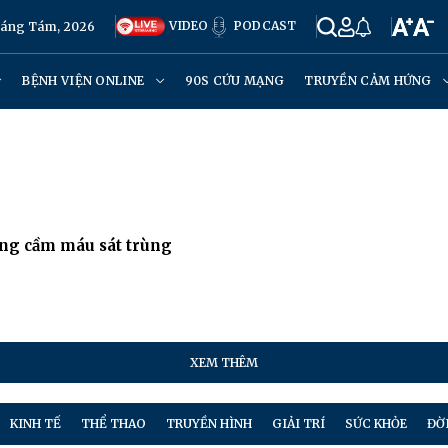
VIDEO
PODCAST
háng Tám, 2026
BỆNH VIỆN ONLINE
90S CỨU MẠNG
TRUYỀN CẢM HỨNG
ụng cầm máu sát trùng
XEM THÊM
KINH TẾ
THỂ THAO
TRUYỀN HÌNH
GIẢI TRÍ
SỨC KHỎE
ĐỜ