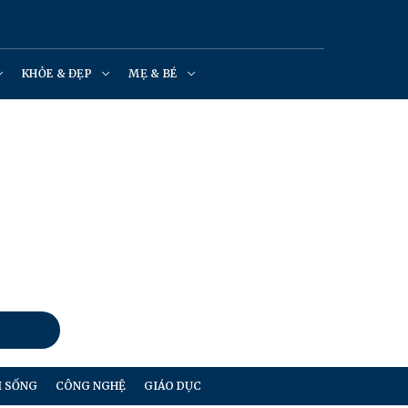
KHỎE & ĐẸP
MẸ & BÉ
I SỐNG
CÔNG NGHỆ
GIÁO DỤC