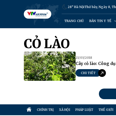
28° Hà Nội
Thứ bảy, Ngày 8, T
TRANG CHỦ
BẢN TIN Y TẾ
CỎ LÀO
21/03/2018
Cây cỏ lào: Công d
CHI TIẾT
CHÍNH TRỊ
XÃ HỘI
PHÁP LUẬT
THẾ GIỚI