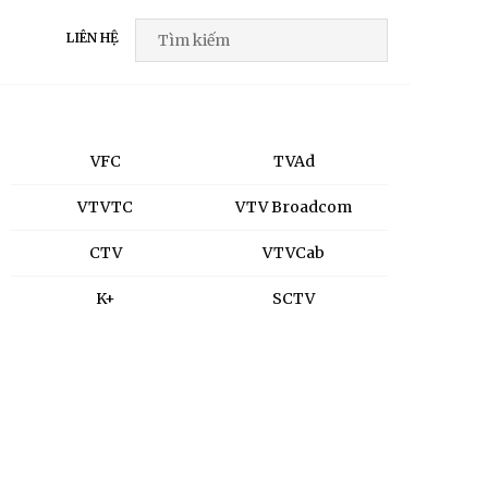
LIÊN HỆ
VFC
TVAd
VTVTC
VTV Broadcom
CTV
VTVCab
K+
SCTV