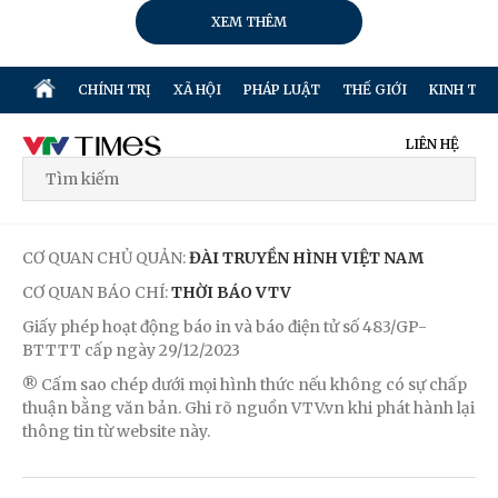
XEM THÊM
CHÍNH TRỊ
XÃ HỘI
PHÁP LUẬT
THẾ GIỚI
KINH TẾ
LIÊN HỆ
CƠ QUAN CHỦ QUẢN:
ĐÀI TRUYỀN HÌNH VIỆT NAM
CƠ QUAN BÁO CHÍ:
THỜI BÁO VTV
Giấy phép hoạt động báo in và báo điện tử số 483/GP-
BTTTT cấp ngày 29/12/2023
® Cấm sao chép dưới mọi hình thức nếu không có sự chấp
thuận bằng văn bản. Ghi rõ nguồn VTV.vn khi phát hành lại
thông tin từ website này.