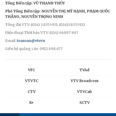
Tổng Biên tập: VŨ THANH THỦY
Phó Tổng Biên tập: NGUYỄN THỊ MỸ HẠNH, PHẠM QUỐC
THẮNG, NGUYỄN TRỌNG NINH
Tổng đài VTV: (024) 3.8355931; (024)3.8355932
Điện thoại Thời báo VTV: (024) 66897 897
Email:
toasoan@vtv.vn
Liên hệ quảng cáo: 0912.698.677
VFC
TVAd
VTVTC
VTV Broadcom
CTV
VTVCab
K+
SCTV