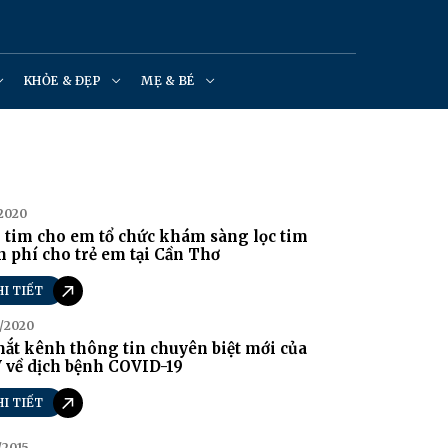
KHỎE & ĐẸP
MẸ & BÉ
/2020
 tim cho em tổ chức khám sàng lọc tim
 phí cho trẻ em tại Cần Thơ
HI TIẾT
/2020
ắt kênh thông tin chuyên biệt mới của
 về dịch bệnh COVID-19
HI TIẾT
/2015