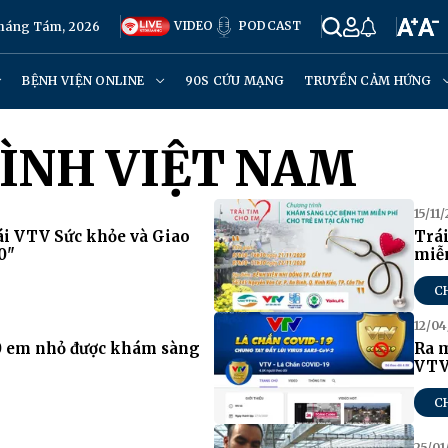
VIDEO
PODCAST
Tháng Tám, 2026
BỆNH VIỆN ONLINE
90S CỨU MẠNG
TRUYỀN CẢM HỨNG
ÌNH VIỆT NAM
15/11
ái VTV Sức khỏe và Giao
Trái
0"
miễn
C
12/04
0 em nhỏ được khám sàng
Ra m
VTV
C
25/01