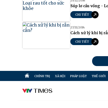
25/12/2014
Súp lơ cầu vồng - L
CHI TIẾT
27/11/2014
Cách xử lý khi bị rắ
CHI TIẾT
CHÍNH TRỊ
XÃ HỘI
PHÁP LUẬT
THẾ GIỚI