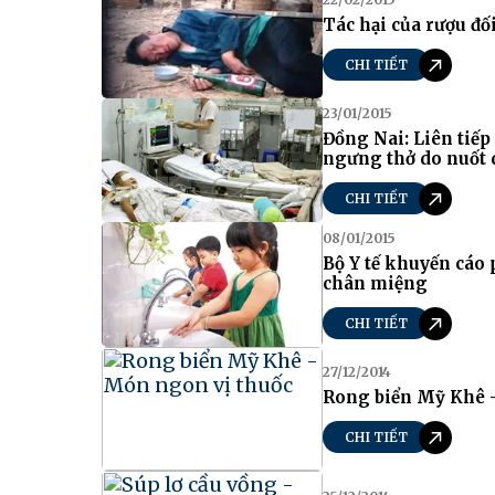
Tác hại của rượu đố
CHI TIẾT
23/01/2015
Đồng Nai: Liên tiếp 
ngưng thở do nuốt d
CHI TIẾT
08/01/2015
Bộ Y tế khuyến cáo
chân miệng
CHI TIẾT
27/12/2014
Rong biển Mỹ Khê 
CHI TIẾT