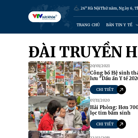
26° Hà Nội
Thứ năm, Ngày 6, 
TRANG CHỦ
BẢN TIN Y TẾ
ĐÀI TRUYỀN H
20/01/2021
Công bố Hệ sinh th
lưu "Dấu ấn Y tế 202
CHI TIẾT
07/11/2020
Hải Phòng: Hơn 70
lọc tim bẩm sinh
CHI TIẾT
22/02/2015