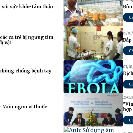
i với sức khỏe tâm thần
Đông
C
15/01
các ca trẻ bị ngưng tim,
Đắp 
ị vật
C
03/01
 phòng chống bệnh tay
Dịch
C
25/12
"Vin
- Món ngon vị thuốc
hợp 
C