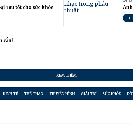
24/12
oại rau tốt cho sức khỏe
Anh
C
n cắn?
XEM THÊM
KINH TẾ
THỂ THAO
TRUYỀN HÌNH
GIẢI TRÍ
SỨC KHỎE
ĐỜ