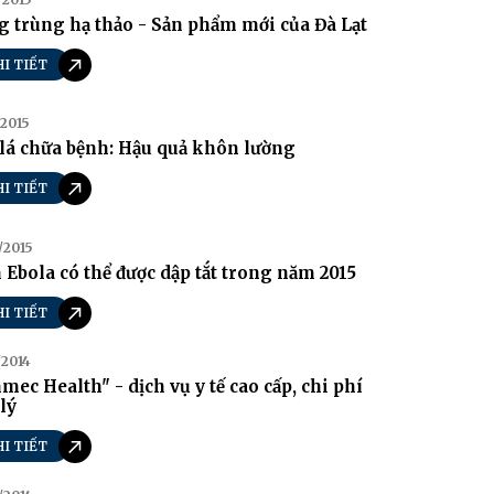
 trùng hạ thảo - Sản phẩm mới của Đà Lạt
HI TIẾT
/2015
lá chữa bệnh: Hậu quả khôn lường
HI TIẾT
/2015
 Ebola có thể được dập tắt trong năm 2015
HI TIẾT
/2014
mec Health" - dịch vụ y tế cao cấp, chi phí
lý
HI TIẾT