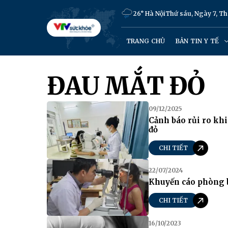
26° Hà Nội
Thứ sáu, Ngày 7, T
TRANG CHỦ
BẢN TIN Y TẾ
ĐAU MẮT ĐỎ
09/12/2025
Cảnh báo rủi ro khi
đỏ
CHI TIẾT
22/07/2024
Khuyến cáo phòng 
CHI TIẾT
16/10/2023