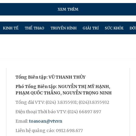
XEM THÊM
KINH TẾ
THỂ THAO
TRUYỀN HÌNH
GIẢI TRÍ
SỨC KHỎE
ĐỜ
Tổng Biên tập: VŨ THANH THỦY
Phó Tổng Biên tập: NGUYỄN THỊ MỸ HẠNH,
PHẠM QUỐC THẮNG, NGUYỄN TRỌNG NINH
Tổng đài VTV: (024) 3.8355931; (024)3.8355932
Điện thoại Thời báo VTV: (024) 66897 897
Email:
toasoan@vtv.vn
Liên hệ quảng cáo: 0912.698.677