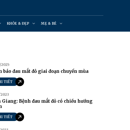
KHỎE & ĐẸP
MẸ & BÉ
/2025
 báo đau mắt đỏ giai đoạn chuyển mùa
HI TIẾT
/2023
 Giang: Bệnh đau mắt đỏ có chiều hướng
m
HI TIẾT
/2023