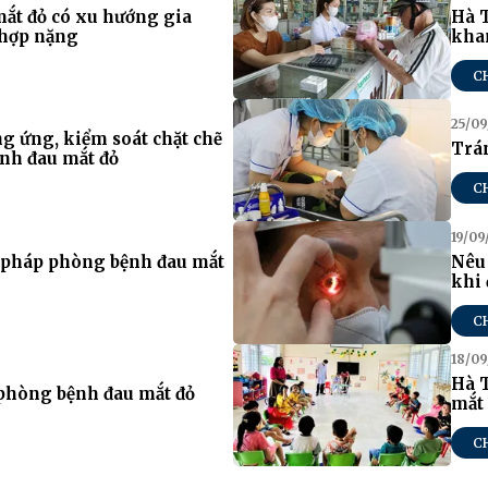
mắt đỏ có xu hướng gia
Hà T
 hợp nặng
kha
C
25/09
ng ứng, kiểm soát chặt chẽ
Trán
ệnh đau mắt đỏ
C
19/09
n pháp phòng bệnh đau mắt
Nêu 
khi 
C
18/09
Hà 
 phòng bệnh đau mắt đỏ
mắt
C