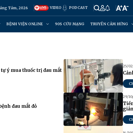
VIDEO
PODCAST
háng Tám, 2026
BỆNH VIỆN ONLINE
90S CỨU MẠNG
TRUYỀN CẢM HỨNG
25/02
 tự ý mua thuốc trị đau mắt
Cảnh
C
29/10
Tiền
bệnh đau mắt đỏ
giả
C
14/10