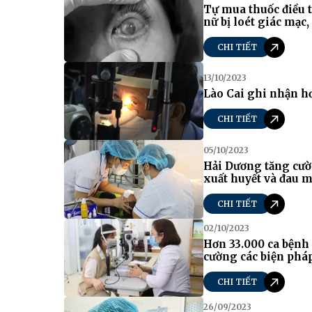
Tự mua thuốc điều t
nữ bị loét giác mạc
CHI TIẾT
13/10/2023
Lào Cai ghi nhận hơ
CHI TIẾT
05/10/2023
Hải Dương tăng cườ
xuất huyết và đau m
CHI TIẾT
02/10/2023
Hơn 33.000 ca bệnh 
cường các biện phá
CHI TIẾT
26/09/2023