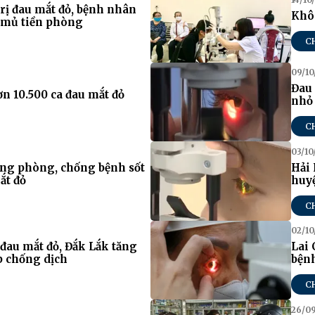
rị đau mắt đỏ, bệnh nhân
Khô
, mủ tiền phòng
C
09/10
Đau 
n 10.500 ca đau mắt đỏ
nhỏ
C
03/10
ng phòng, chống bệnh sốt
Hải 
ắt đỏ
huy
C
02/10
đau mắt đỏ, Đắk Lắk tăng
Lai 
p chống dịch
bệnh
C
26/0