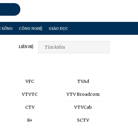
I SỐNG
CÔNG NGHỆ
GIÁO DỤC
LIÊN HỆ
VFC
TVAd
VTVTC
VTV Broadcom
CTV
VTVCab
K+
SCTV