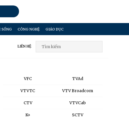
I SỐNG
CÔNG NGHỆ
GIÁO DỤC
LIÊN HỆ
VFC
TVAd
VTVTC
VTV Broadcom
CTV
VTVCab
K+
SCTV