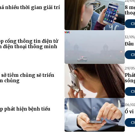
21/05
 nhiều thời gian giải trí
8 mẹ
thoạ
C
12/05
p cổng thông tin điện tử
Đâu 
ên điện thoại thông minh
C
29/05
 sở tiêm chủng sẽ triển
Phát
êm chủng
sóng
C
06/0
 phát hiện bệnh tiểu
Ổ vi
C