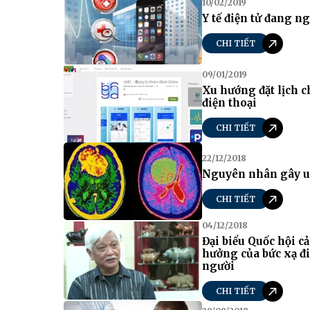
10/02/2019
Y tế điện tử đang n
CHI TIẾT
09/01/2019
Xu hướng đặt lịch c
điện thoại
CHI TIẾT
22/12/2018
Nguyên nhân gây u
CHI TIẾT
04/12/2018
Đại biểu Quốc hội c
hưởng của bức xạ đi
người
CHI TIẾT