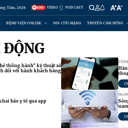
VIDEO
PODCAST
háng Tám, 2026
BỆNH VIỆN ONLINE
90S CỨU MẠNG
TRUYỀN CẢM HỨNG
I ĐỘNG
27/10
hẻ thông hành" kỹ thuật số
Hàn 
h đối với hành khách hàng
thoạ
C
04/05
hai báo y tế qua app
Sóng
nam
C