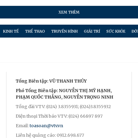
XEM THÊM
KINH TẾ
THỂ THAO
TRUYỀN HÌNH
GIẢI TRÍ
SỨC KHỎE
ĐỜ
Tổng Biên tập: VŨ THANH THỦY
Phó Tổng Biên tập: NGUYỄN THỊ MỸ HẠNH,
PHẠM QUỐC THẮNG, NGUYỄN TRỌNG NINH
Tổng đài VTV: (024) 3.8355931; (024)3.8355932
Điện thoại Thời báo VTV: (024) 66897 897
Email:
toasoan@vtv.vn
Liên hệ quảng cáo: 0912.698.677