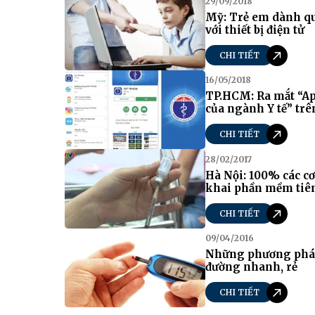
29/09/2018
Mỹ: Trẻ em dành quá
với thiết bị điện tử
CHI TIẾT
16/05/2018
TP.HCM: Ra mắt “Ap
của ngành Y tế” tr
CHI TIẾT
28/02/2017
Hà Nội: 100% các cơ
khai phần mềm ti
CHI TIẾT
09/04/2016
Những phương pháp
đường nhanh, rẻ
CHI TIẾT