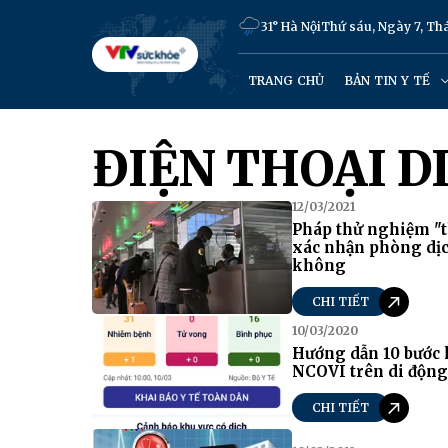
31° Hà Nội
Thứ sáu, Ngày 7, T
TRANG CHỦ
BẢN TIN Y TẾ
ĐIỆN THOẠI D
12/03/2021
Pháp thử nghiệm "t
xác nhận phòng dịc
không
CHI TIẾT
10/03/2020
Hướng dẫn 10 bước k
NCOVI trên di động
CHI TIẾT