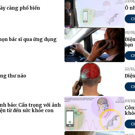
23/01
gày càng phổ biến
Ô nh
C
01/01
họn bác sĩ qua ứng dụng
Điện
bạn
C
22/12
ng thư não
Điện
C
03/10
ảnh báo: Cẩn trọng với ảnh
Công
ện từ đến sức khỏe con
khỏ
C