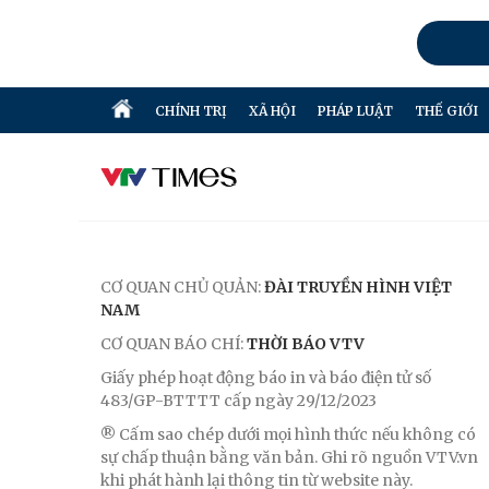
CHÍNH TRỊ
XÃ HỘI
PHÁP LUẬT
THẾ GIỚI
CƠ QUAN CHỦ QUẢN:
ĐÀI TRUYỀN HÌNH VIỆT
NAM
CƠ QUAN BÁO CHÍ:
THỜI BÁO VTV
Giấy phép hoạt động báo in và báo điện tử số
483/GP-BTTTT cấp ngày 29/12/2023
® Cấm sao chép dưới mọi hình thức nếu không có
sự chấp thuận bằng văn bản. Ghi rõ nguồn VTV.vn
khi phát hành lại thông tin từ website này.