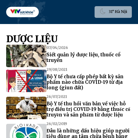
31° Hà Nội
DƯỢC LIỆU
07/04/2026
Siết quản lý dược liệu, thuốc cổ
truyền
29/08/2021
Bộ Y tế chưa cấp phép bất kỳ sản
phẩm nào chữa COVID-19 từ địa
long (giun đất)
26/07/2021
Bộ Y tế thu hồi văn bản về việc hỗ
trợ điều trị COVID-19 bằng thuốc cổ
truyền và sản phẩm từ dược liệu
26/02/2019
Đâu là những dấu hiệu giúp người
tiêu dùng an tâm chữa bệnh bằng