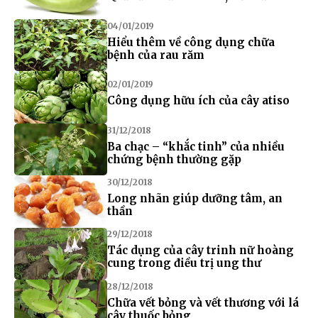
04/01/2019
Hiểu thêm về công dụng chữa
bệnh của rau răm
02/01/2019
Công dụng hữu ích của cây atiso
31/12/2018
Ba chạc – “khắc tinh” của nhiều
chứng bệnh thường gặp
30/12/2018
Long nhãn giúp dưỡng tâm, an
thần
29/12/2018
Tác dụng của cây trinh nữ hoàng
cung trong điều trị ung thư
28/12/2018
Chữa vết bỏng và vết thương với lá
cây thuốc bỏng