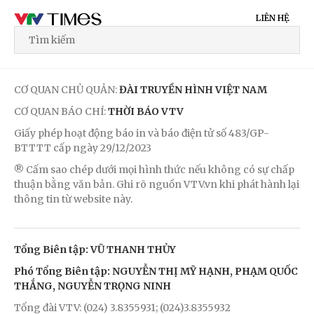
LIÊN HỆ
CƠ QUAN CHỦ QUẢN:
ĐÀI TRUYỀN HÌNH VIỆT NAM
CƠ QUAN BÁO CHÍ:
THỜI BÁO VTV
Giấy phép hoạt động báo in và báo điện tử số 483/GP-
BTTTT cấp ngày 29/12/2023
® Cấm sao chép dưới mọi hình thức nếu không có sự chấp
thuận bằng văn bản. Ghi rõ nguồn VTV.vn khi phát hành lại
thông tin từ website này.
Tổng Biên tập: VŨ THANH THỦY
Phó Tổng Biên tập: NGUYỄN THỊ MỸ HẠNH, PHẠM QUỐC
THẮNG, NGUYỄN TRỌNG NINH
Tổng đài VTV: (024) 3.8355931; (024)3.8355932