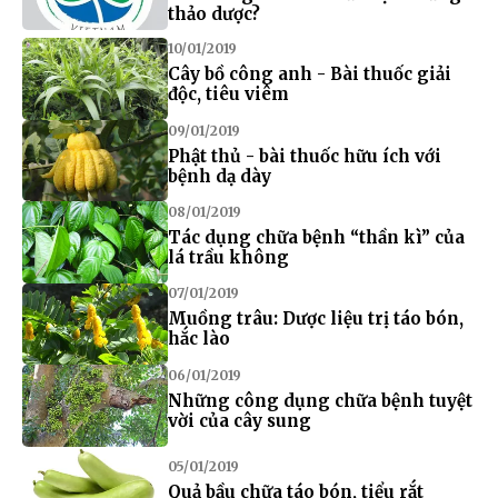
thảo dược?
10/01/2019
Cây bồ công anh - Bài thuốc giải
độc, tiêu viêm
09/01/2019
Phật thủ - bài thuốc hữu ích với
bệnh dạ dày
08/01/2019
Tác dụng chữa bệnh “thần kì” của
lá trầu không
07/01/2019
Muồng trâu: Dược liệu trị táo bón,
hắc lào
06/01/2019
Những công dụng chữa bệnh tuyệt
vời của cây sung
05/01/2019
Quả bầu chữa táo bón, tiểu rắt