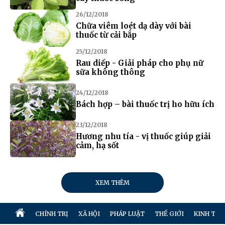
26/12/2018
Chữa viêm loét dạ dày với bài
thuốc từ cải bắp
25/12/2018
Rau diếp - Giải pháp cho phụ nữ
sữa không thông
24/12/2018
Bách hợp – bài thuốc trị ho hữu ích
23/12/2018
Hương nhu tía - vị thuốc giúp giải
cảm, hạ sốt
XEM THÊM
CHÍNH TRỊ
XÃ HỘI
PHÁP LUẬT
THẾ GIỚI
KINH TẾ