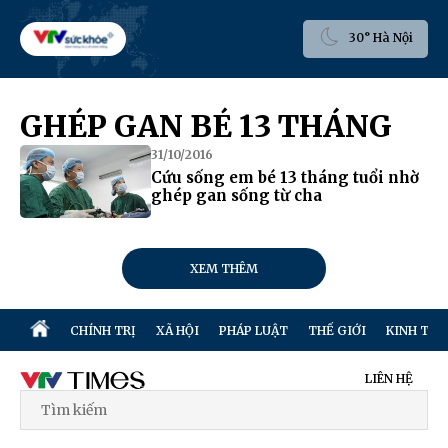
30° Hà Nội
GHÉP GAN BÉ 13 THÁNG
31/10/2016
Cứu sống em bé 13 tháng tuổi nhờ
ghép gan sống từ cha
XEM THÊM
CHÍNH TRỊ
XÃ HỘI
PHÁP LUẬT
THẾ GIỚI
KINH TẾ
LIÊN HỆ