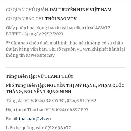
CƠ QUAN CHỦ QUẢN:
ĐÀI TRUYỀN HÌNH VIỆT NAM
CƠ QUAN BÁO CHÍ:
THỜI BÁO VTV
Giấy phép hoạt động báo in và báo điện tử số 483/GP-
BTTTT cấp ngày 29/12/2023
® Cấm sao chép dưới mọi hình thức nếu không có sự chấp
thuận bằng văn bản. Ghi rõ nguồn VTV.vn khi phát hành lại
thông tin từ website này.
Tổng Biên tập: VŨ THANH THỦY
Phó Tổng Biên tập: NGUYỄN THỊ MỸ HẠNH, PHẠM QUỐC
THẮNG, NGUYỄN TRỌNG NINH
Tổng đài VTV: (024) 3.8355931; (024)3.8355932
Điện thoại Thời báo VTV: (024) 66897 897
Email:
toasoan@vtv.vn
Liên hệ quảng cáo: 0912.698.677