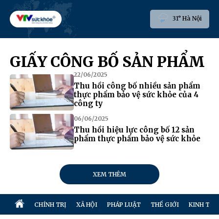
31° Hà Nội
GIẤY CÔNG BỐ SẢN PHẨM
22/06/2025
Thu hồi công bố nhiều sản phẩm
thực phẩm bảo vệ sức khỏe của 4
công ty
06/06/2025
Thu hồi hiệu lực công bố 12 sản
phẩm thực phẩm bảo vệ sức khỏe
XEM THÊM
CHÍNH TRỊ
XÃ HỘI
PHÁP LUẬT
THẾ GIỚI
KINH TẾ