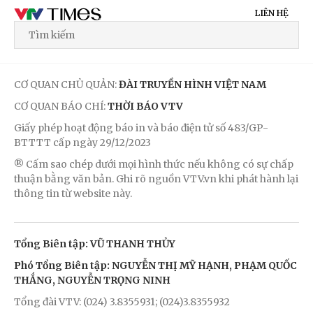
LIÊN HỆ
CƠ QUAN CHỦ QUẢN:
ĐÀI TRUYỀN HÌNH VIỆT NAM
CƠ QUAN BÁO CHÍ:
THỜI BÁO VTV
Giấy phép hoạt động báo in và báo điện tử số 483/GP-
BTTTT cấp ngày 29/12/2023
® Cấm sao chép dưới mọi hình thức nếu không có sự chấp
thuận bằng văn bản. Ghi rõ nguồn VTV.vn khi phát hành lại
thông tin từ website này.
Tổng Biên tập: VŨ THANH THỦY
Phó Tổng Biên tập: NGUYỄN THỊ MỸ HẠNH, PHẠM QUỐC
THẮNG, NGUYỄN TRỌNG NINH
Tổng đài VTV: (024) 3.8355931; (024)3.8355932