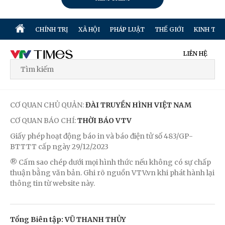
CHÍNH TRỊ
XÃ HỘI
PHÁP LUẬT
THẾ GIỚI
KINH TẾ
LIÊN HỆ
CƠ QUAN CHỦ QUẢN:
ĐÀI TRUYỀN HÌNH VIỆT NAM
CƠ QUAN BÁO CHÍ:
THỜI BÁO VTV
Giấy phép hoạt động báo in và báo điện tử số 483/GP-
BTTTT cấp ngày 29/12/2023
® Cấm sao chép dưới mọi hình thức nếu không có sự chấp
thuận bằng văn bản. Ghi rõ nguồn VTV.vn khi phát hành lại
thông tin từ website này.
Tổng Biên tập: VŨ THANH THỦY