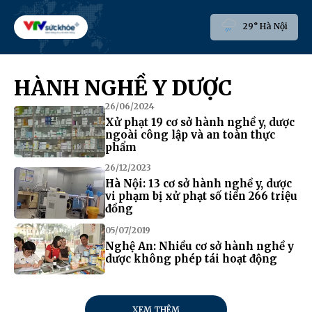
29° Hà Nội
HÀNH NGHỀ Y DƯỢC
26/06/2024
Xử phạt 19 cơ sở hành nghề y, dược
ngoài công lập và an toàn thực
phẩm
26/12/2023
Hà Nội: 13 cơ sở hành nghề y, dược
vi phạm bị xử phạt số tiền 266 triệu
đồng
05/07/2019
Nghệ An: Nhiều cơ sở hành nghề y
dược không phép tái hoạt động
XEM THÊM