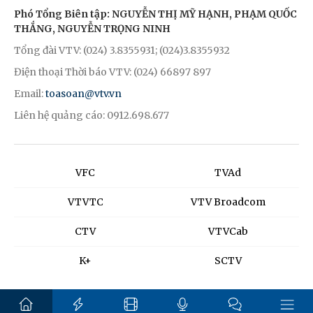
Phó Tổng Biên tập: NGUYỄN THỊ MỸ HẠNH, PHẠM QUỐC
THẮNG, NGUYỄN TRỌNG NINH
Tổng đài VTV: (024) 3.8355931; (024)3.8355932
Điện thoại Thời báo VTV: (024) 66897 897
Email:
toasoan@vtv.vn
Liên hệ quảng cáo: 0912.698.677
VFC
TVAd
VTVTC
VTV Broadcom
CTV
VTVCab
K+
SCTV