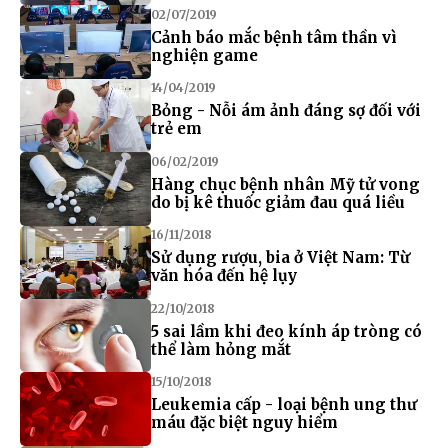
02/07/2019
Cảnh báo mắc bệnh tâm thần vì
nghiện game
14/04/2019
Bỏng - Nỗi ám ảnh đáng sợ đối với
trẻ em
06/02/2019
Hàng chục bệnh nhân Mỹ tử vong
do bị kê thuốc giảm đau quá liều
16/11/2018
Sử dụng rượu, bia ở Việt Nam: Từ
văn hóa đến hệ lụy
22/10/2018
5 sai lầm khi đeo kính áp tròng có
thể làm hỏng mắt
15/10/2018
Leukemia cấp - loại bệnh ung thư
máu đặc biệt nguy hiểm