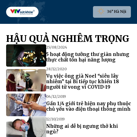
36° Hà Nội
HẬU QUẢ NGHIÊM TRỌNG
25/08/2024
5 hoạt động tưởng thư giãn nhưng
thực chất tổn hại năng lượng
28/12/2020
Vụ việc ông già Noel “siêu lây
nhiễm” tại Bỉ tiếp tục khiến 18
người tử vong vì COVID-19
04/12/2019
Gần 1/4 giới trẻ hiện nay phụ thuộc
chủ yếu vào điện thoại thông minh
12/10/2019
Những ai dễ bị ngưng thở khi
ngủ?