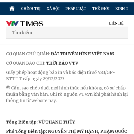
CHÍNH TRỊ
XÃ HỘI
PHÁP LUẬT
THẾ GIỚI
KINH TẾ
LIÊN HỆ
CƠ QUAN CHỦ QUẢN:
ĐÀI TRUYỀN HÌNH VIỆT NAM
CƠ QUAN BÁO CHÍ:
THỜI BÁO VTV
Giấy phép hoạt động báo in và báo điện tử số 483/GP-
BTTTT cấp ngày 29/12/2023
® Cấm sao chép dưới mọi hình thức nếu không có sự chấp
thuận bằng văn bản. Ghi rõ nguồn VTV.vn khi phát hành lại
thông tin từ website này.
Tổng Biên tập: VŨ THANH THỦY
Phó Tổng Biên tập: NGUYỄN THỊ MỸ HẠNH, PHẠM QUỐC