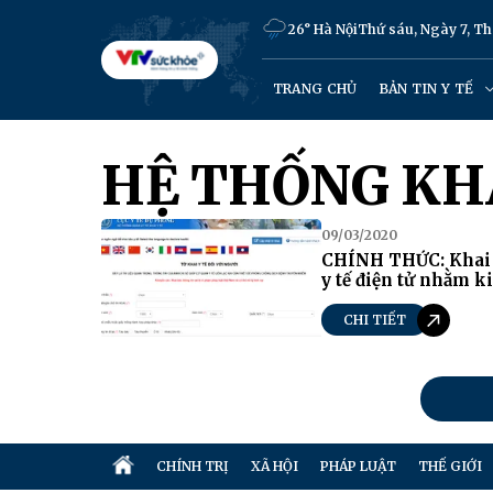
26° Hà Nội
Thứ sáu, Ngày 7, T
TRANG CHỦ
BẢN TIN Y TẾ
HỆ THỐNG KHA
09/03/2020
CHÍNH THỨC: Khai 
y tế điện tử nhằm k
CHI TIẾT
CHÍNH TRỊ
XÃ HỘI
PHÁP LUẬT
THẾ GIỚI