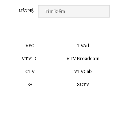
LIÊN HỆ
VFC
TVAd
VTVTC
VTV Broadcom
CTV
VTVCab
K+
SCTV