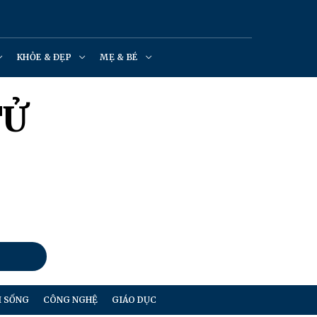
KHỎE & ĐẸP
MẸ & BÉ
TỬ
I SỐNG
CÔNG NGHỆ
GIÁO DỤC