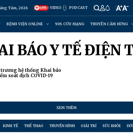
VIDEO
PODCAST
háng Tám, 2026
BỆNH VIỆN ONLINE
90S CỨU MẠNG
TRUYỀN CẢM HỨNG
I BÁO Y TẾ ĐIỆN 
trương hệ thống Khai báo
iểm soát dịch COVID-19
XEM THÊM
KINH TẾ
THỂ THAO
TRUYỀN HÌNH
GIẢI TRÍ
SỨC KHỎE
ĐỜ