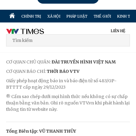
CHÍNH TRỊ
XÃ HỘI
PHÁP LUẬT
THẾ GIỚI
KINH TẾ
LIÊN HỆ
CƠ QUAN CHỦ QUẢN:
ĐÀI TRUYỀN HÌNH VIỆT NAM
CƠ QUAN BÁO CHÍ:
THỜI BÁO VTV
Giấy phép hoạt động báo in và báo điện tử số 483/GP-
BTTTT cấp ngày 29/12/2023
® Cấm sao chép dưới mọi hình thức nếu không có sự chấp
thuận bằng văn bản. Ghi rõ nguồn VTV.vn khi phát hành lại
thông tin từ website này.
Tổng Biên tập: VŨ THANH THỦY