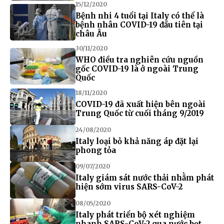
15/12/2020
Bệnh nhi 4 tuổi tại Italy có thể là
bệnh nhân COVID-19 đầu tiên tại
châu Âu
30/11/2020
WHO điều tra nghiên cứu nguồn
gốc COVID-19 là ở ngoài Trung
Quốc
18/11/2020
COVID-19 đã xuất hiện bên ngoài
Trung Quốc từ cuối tháng 9/2019
24/08/2020
Italy loại bỏ khả năng áp đặt lại
phong tỏa
09/07/2020
Italy giám sát nước thải nhằm phát
hiện sớm virus SARS-CoV-2
08/05/2020
Italy phát triển bộ xét nghiệm
nhanh SARS-CoV-2 qua nước bọt