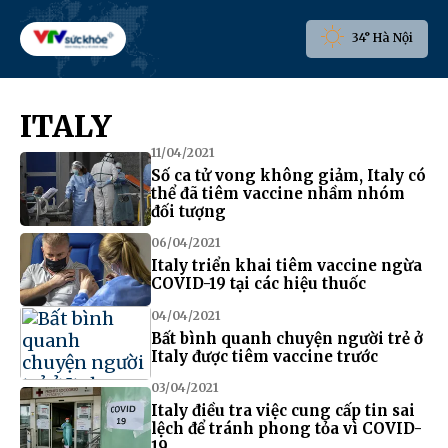
34° Hà Nội
ITALY
11/04/2021
Số ca tử vong không giảm, Italy có
thể đã tiêm vaccine nhầm nhóm
đối tượng
06/04/2021
Italy triển khai tiêm vaccine ngừa
COVID-19 tại các hiệu thuốc
04/04/2021
Bất bình quanh chuyện người trẻ ở
Italy được tiêm vaccine trước
03/04/2021
Italy điều tra việc cung cấp tin sai
lệch để tránh phong tỏa vì COVID-
19