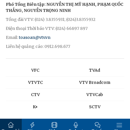
Phó Tổng Biên tập: NGUYỄN THỊ MỸ HẠNH, PHẠM QUỐC
THẮNG, NGUYỄN TRỌNG NINH
Tổng đài VTV: (024) 3.8355931; (024)3.8355932
Điện thoại Thời báo VTV: (024) 66897 897
Email:
toasoan@vtv.vn
Liên hệ quảng cáo: 0912.698.677
VFC
TVAd
VTVTC
VTV Broadcom
CTV
VTVCab
K+
SCTV