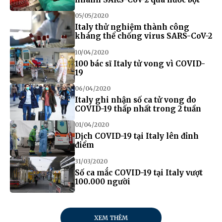
05/05/2020
Italy thử nghiệm thành công
kháng thể chống virus SARS-CoV-2
10/04/2020
100 bác sĩ Italy tử vong vì COVID-
19
06/04/2020
Italy ghi nhận số ca tử vong do
COVID-19 thấp nhất trong 2 tuần
01/04/2020
Dịch COVID-19 tại Italy lên đỉnh
điểm
31/03/2020
Số ca mắc COVID-19 tại Italy vượt
100.000 người
XEM THÊM