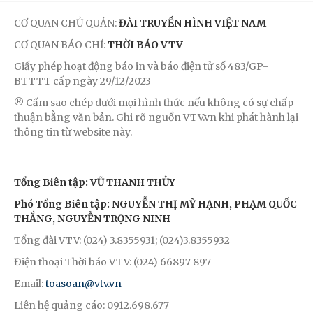
CƠ QUAN CHỦ QUẢN:
ĐÀI TRUYỀN HÌNH VIỆT NAM
CƠ QUAN BÁO CHÍ:
THỜI BÁO VTV
Giấy phép hoạt động báo in và báo điện tử số 483/GP-
BTTTT cấp ngày 29/12/2023
® Cấm sao chép dưới mọi hình thức nếu không có sự chấp
thuận bằng văn bản. Ghi rõ nguồn VTV.vn khi phát hành lại
thông tin từ website này.
Tổng Biên tập: VŨ THANH THỦY
Phó Tổng Biên tập: NGUYỄN THỊ MỸ HẠNH, PHẠM QUỐC
THẮNG, NGUYỄN TRỌNG NINH
Tổng đài VTV: (024) 3.8355931; (024)3.8355932
Điện thoại Thời báo VTV: (024) 66897 897
Email:
toasoan@vtv.vn
Liên hệ quảng cáo: 0912.698.677