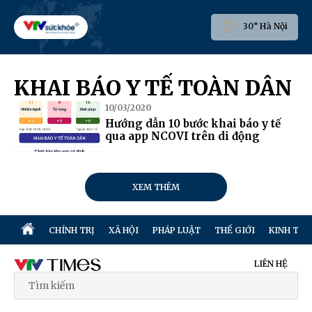
30° Hà Nội
KHAI BÁO Y TẾ TOÀN DÂN
10/03/2020
Hướng dẫn 10 bước khai báo y tế
qua app NCOVI trên di động
XEM THÊM
CHÍNH TRỊ
XÃ HỘI
PHÁP LUẬT
THẾ GIỚI
KINH TẾ
LIÊN HỆ