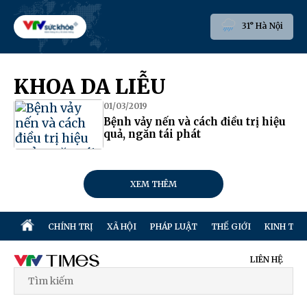
31° Hà Nội
KHOA DA LIỄU
01/03/2019
Bệnh vảy nến và cách điều trị hiệu
quả, ngăn tái phát
XEM THÊM
CHÍNH TRỊ
XÃ HỘI
PHÁP LUẬT
THẾ GIỚI
KINH TẾ
LIÊN HỆ