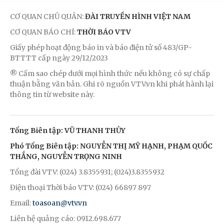
CƠ QUAN CHỦ QUẢN:
ĐÀI TRUYỀN HÌNH VIỆT NAM
CƠ QUAN BÁO CHÍ:
THỜI BÁO VTV
Giấy phép hoạt động báo in và báo điện tử số 483/GP-
BTTTT cấp ngày 29/12/2023
® Cấm sao chép dưới mọi hình thức nếu không có sự chấp
thuận bằng văn bản. Ghi rõ nguồn VTV.vn khi phát hành lại
thông tin từ website này.
Tổng Biên tập: VŨ THANH THỦY
Phó Tổng Biên tập: NGUYỄN THỊ MỸ HẠNH, PHẠM QUỐC
THẮNG, NGUYỄN TRỌNG NINH
Tổng đài VTV: (024) 3.8355931; (024)3.8355932
Điện thoại Thời báo VTV: (024) 66897 897
Email:
toasoan@vtv.vn
Liên hệ quảng cáo: 0912.698.677