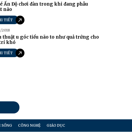
é Ấn Độ chơi đàn trong khi đang phẫu
t não
HI TIẾT
/2018
 thuật u góc tiểu não to như quả trứng cho
 trí khó
HI TIẾT
I SỐNG
CÔNG NGHỆ
GIÁO DỤC