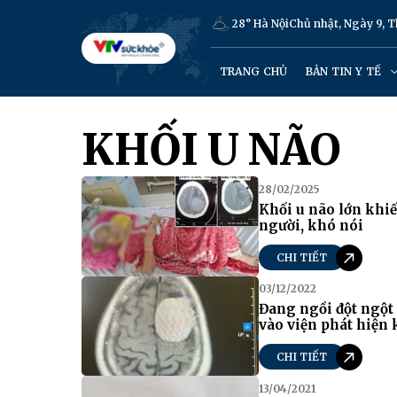
28° Hà Nội
Chủ nhật, Ngày 9, 
TRANG CHỦ
BẢN TIN Y TẾ
KHỐI U NÃO
28/02/2025
Khối u não lớn khiế
người, khó nói
CHI TIẾT
03/12/2022
Đang ngồi đột ngột 
vào viện phát hiện 
CHI TIẾT
13/04/2021