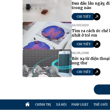
Đau đầu lâu ngày, đ
trong não
CHI TIẾT
26/07/2020
Tìm ra cách ức chế 
nhất ở trẻ em
CHI TIẾT
06/04/2018
Bức xạ từ điện thoạ
ung thư
CHI TIẾT
CHÍNH TRỊ
XÃ HỘI
PHÁP LUẬT
THẾ GIỚI