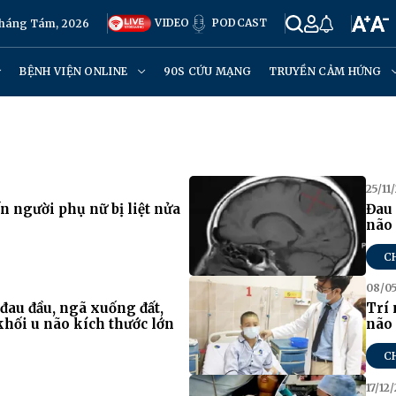
VIDEO
PODCAST
Tháng Tám, 2026
BỆNH VIỆN ONLINE
90S CỨU MẠNG
TRUYỀN CẢM HỨNG
25/11
n người phụ nữ bị liệt nửa
Đau 
não
C
08/05
đau đầu, ngã xuống đất,
Trí 
khối u não kích thước lớn
não 
C
17/12