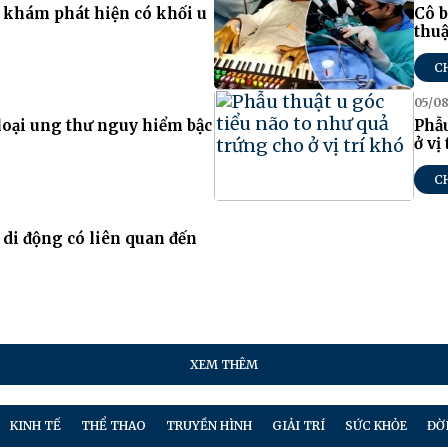
i khám phát hiện có khối u
Cô b
thuậ
C
05/08
loại ung thư nguy hiểm bậc
Phẫu
ở vị
C
i di động có liên quan đến
XEM THÊM
KINH TẾ
THỂ THAO
TRUYỀN HÌNH
GIẢI TRÍ
SỨC KHỎE
ĐỜ