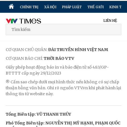
CHÍNH TRỊ
XÃ HỘI
PHÁP LUẬT
THẾ GIỚI
KINH TẾ
LIÊN HỆ
CƠ QUAN CHỦ QUẢN:
ĐÀI TRUYỀN HÌNH VIỆT NAM
CƠ QUAN BÁO CHÍ:
THỜI BÁO VTV
Giấy phép hoạt động báo in và báo điện tử số 483/GP-
BTTTT cấp ngày 29/12/2023
® Cấm sao chép dưới mọi hình thức nếu không có sự chấp
thuận bằng văn bản. Ghi rõ nguồn VTV.vn khi phát hành lại
thông tin từ website này.
Tổng Biên tập: VŨ THANH THỦY
Phó Tổng Biên tập: NGUYỄN THỊ MỸ HẠNH, PHẠM QUỐC