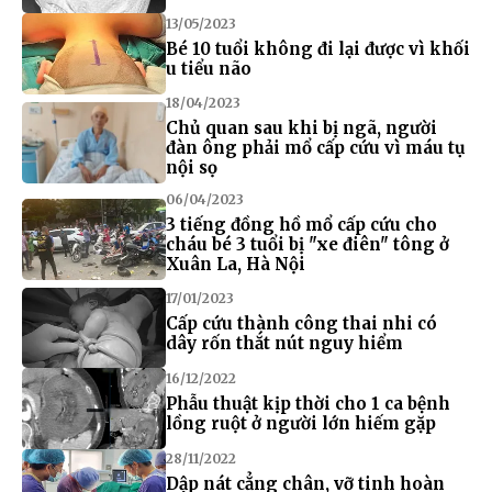
13/05/2023
Bé 10 tuổi không đi lại được vì khối
u tiểu não
18/04/2023
Chủ quan sau khi bị ngã, người
đàn ông phải mổ cấp cứu vì máu tụ
nội sọ
06/04/2023
3 tiếng đồng hồ mổ cấp cứu cho
cháu bé 3 tuổi bị "xe điên" tông ở
Xuân La, Hà Nội
17/01/2023
Cấp cứu thành công thai nhi có
dây rốn thắt nút nguy hiểm
16/12/2022
Phẫu thuật kịp thời cho 1 ca bệnh
lồng ruột ở người lớn hiếm gặp
28/11/2022
Dập nát cẳng chân, vỡ tinh hoàn