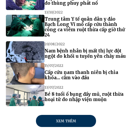
do thùng phuy phát nổ
13/10/2022
Trung tâm Y tế quân dân y đảo
Bạch Long Vĩ mổ cấp cứu thành
công ca viêm ruột thừa cấp giờ thứ
24
20/08/2022
Nam bệnh nhân bị mất thị lực đột
ngột do khối u tuyến yên chảy máu
15/07/2022
Cấp cứu nam thanh niên bị chìa
khóa... cắm vào đầu
13/07/2022
Bé 8 tuổi ổ bụng đầy mủ, ruột thừa
hoại tử do nhập viện muộn
XEM THÊM