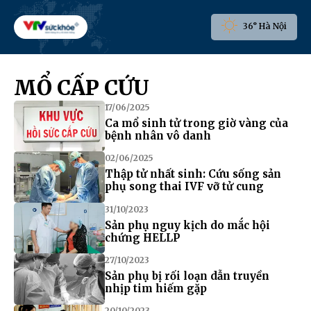
36° Hà Nội
MỔ CẤP CỨU
17/06/2025
Ca mổ sinh tử trong giờ vàng của
bệnh nhân vô danh
02/06/2025
Thập tử nhất sinh: Cứu sống sản
phụ song thai IVF vỡ tử cung
31/10/2023
Sản phụ nguy kịch do mắc hội
chứng HELLP
27/10/2023
Sản phụ bị rối loạn dẫn truyền
nhịp tim hiếm gặp
20/10/2023