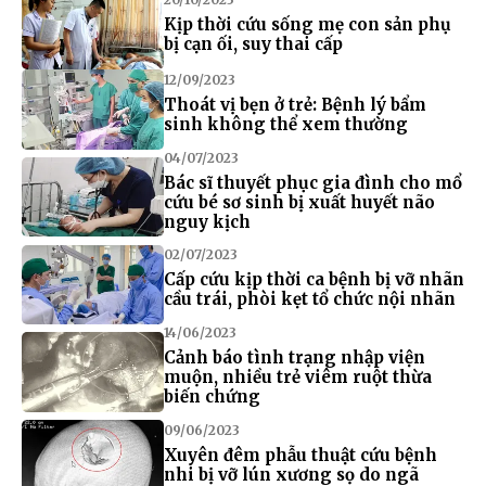
Kịp thời cứu sống mẹ con sản phụ
bị cạn ối, suy thai cấp
12/09/2023
Thoát vị bẹn ở trẻ: Bệnh lý bẩm
sinh không thể xem thường
04/07/2023
Bác sĩ thuyết phục gia đình cho mổ
cứu bé sơ sinh bị xuất huyết não
nguy kịch
02/07/2023
Cấp cứu kịp thời ca bệnh bị vỡ nhãn
cầu trái, phòi kẹt tổ chức nội nhãn
14/06/2023
Cảnh báo tình trạng nhập viện
muộn, nhiều trẻ viêm ruột thừa
biến chứng
09/06/2023
Xuyên đêm phẫu thuật cứu bệnh
nhi bị vỡ lún xương sọ do ngã