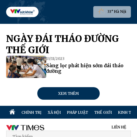
33° Hà Nội
NGÀY ĐÁI THÁO ĐƯỜNG
THẾ GIỚI
13/11/2023
Sàng lọc phát hiện sớm đái tháo
đường
XEM THÊM
CHÍNH TRỊ
XÃ HỘI
PHÁP LUẬT
THẾ GIỚI
KINH TẾ
LIÊN HỆ