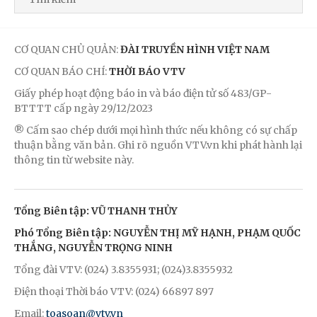
CƠ QUAN CHỦ QUẢN:
ĐÀI TRUYỀN HÌNH VIỆT NAM
CƠ QUAN BÁO CHÍ:
THỜI BÁO VTV
Giấy phép hoạt động báo in và báo điện tử số 483/GP-
BTTTT cấp ngày 29/12/2023
® Cấm sao chép dưới mọi hình thức nếu không có sự chấp
thuận bằng văn bản. Ghi rõ nguồn VTV.vn khi phát hành lại
thông tin từ website này.
Tổng Biên tập: VŨ THANH THỦY
Phó Tổng Biên tập: NGUYỄN THỊ MỸ HẠNH, PHẠM QUỐC
THẮNG, NGUYỄN TRỌNG NINH
Tổng đài VTV: (024) 3.8355931; (024)3.8355932
Điện thoại Thời báo VTV: (024) 66897 897
Email:
toasoan@vtv.vn