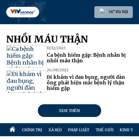
36° Hà Nội
NHỒI MÁU THẬN
11/12/2023
Ca bệnh hiếm gặp: Bệnh nhân bị
nhồi máu thận
24/08/2022
Đi khám vì đau bụng, người đàn
ông phát hiện mắc bệnh lý thận
hiếm gặp
XEM THÊM
CHÍNH TRỊ
XÃ HỘI
PHÁP LUẬT
THẾ GIỚI
KINH TẾ