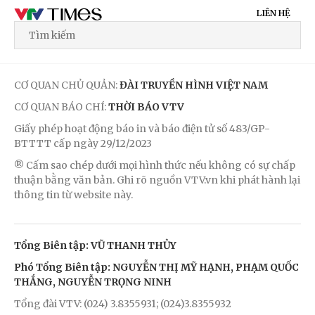
LIÊN HỆ
CƠ QUAN CHỦ QUẢN:
ĐÀI TRUYỀN HÌNH VIỆT NAM
CƠ QUAN BÁO CHÍ:
THỜI BÁO VTV
Giấy phép hoạt động báo in và báo điện tử số 483/GP-
BTTTT cấp ngày 29/12/2023
® Cấm sao chép dưới mọi hình thức nếu không có sự chấp
thuận bằng văn bản. Ghi rõ nguồn VTV.vn khi phát hành lại
thông tin từ website này.
Tổng Biên tập: VŨ THANH THỦY
Phó Tổng Biên tập: NGUYỄN THỊ MỸ HẠNH, PHẠM QUỐC
THẮNG, NGUYỄN TRỌNG NINH
Tổng đài VTV: (024) 3.8355931; (024)3.8355932