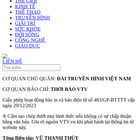
THẾ GIỚI
KINH TẾ
THỂ THAO
TRUYỀN HÌNH
GIẢI TRÍ
SỨC KHỎE
ĐỜI SỐNG
CÔNG NGHỆ
GIÁO DỤC
LIÊN HỆ
CƠ QUAN CHỦ QUẢN:
ĐÀI TRUYỀN HÌNH VIỆT NAM
CƠ QUAN BÁO CHÍ:
THỜI BÁO VTV
Giấy phép hoạt động báo in và báo điện tử số 483/GP-BTTTT cấp
ngày 29/12/2023
® Cấm sao chép dưới mọi hình thức nếu không có sự chấp thuận
bằng văn bản. Ghi rõ nguồn VTV.vn khi phát hành lại thông tin từ
website này.
Tổng Biên tập: VŨ THANH THỦY