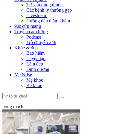
Tư vấn dùng thuốc
Các bệnh lý thường gặp
Livestream
Hướng dẫn thăm khám
90s cứu mạng
Truyền cảm hứng
Podcast
Trò chuyện 24h
Khỏe & đẹp
Bảo hiểm
Luyện tập
Làm đẹp
Dinh dưỡng
Mẹ & Bé
Mẹ khỏe
Bé khỏe
nong mạch