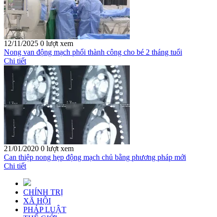
12/11/2025
0 lượt xem
Nong van động mạch phổi thành công cho bé 2 tháng tuổi
Chi tiết
21/01/2020
0 lượt xem
Can thiệp nong hẹp động mạch chủ bằng phương pháp mới
Chi tiết
CHÍNH TRỊ
XÃ HỘI
PHÁP LUẬT