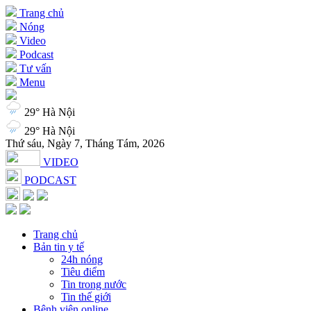
Trang chủ
Nóng
Video
Podcast
Tư vấn
Menu
29° Hà Nội
29° Hà Nội
Thứ sáu, Ngày 7, Tháng Tám, 2026
VIDEO
PODCAST
Trang chủ
Bản tin y tế
24h nóng
Tiêu điểm
Tin trong nước
Tin thế giới
Bệnh viện online