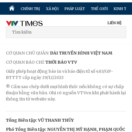
CHÍNH TRỊ
XÃ HỘI
PHÁP LUẬT
THẾ GIỚI
KINH TẾ
LIÊN HỆ
CƠ QUAN CHỦ QUẢN:
ĐÀI TRUYỀN HÌNH VIỆT NAM
CƠ QUAN BÁO CHÍ:
THỜI BÁO VTV
Giấy phép hoạt động báo in và báo điện tử số 483/GP-
BTTTT cấp ngày 29/12/2023
® Cấm sao chép dưới mọi hình thức nếu không có sự chấp
thuận bằng văn bản. Ghi rõ nguồn VTV.vn khi phát hành lại
thông tin từ website này.
Tổng Biên tập: VŨ THANH THỦY
Phó Tổng Biên tập: NGUYỄN THỊ MỸ HẠNH, PHẠM QUỐC