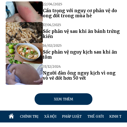
22/04/2025
Cẩn trọng với nguy cơ phản vệ do
ong đốt trong mùa hè
17/04/2025
Sốc phản vệ sau khi ăn bánh trứng
kiến
16/02/2025
Sốc phản vệ nguy kịch sau khi ăn
tôm
31/12/2024
Người đàn ông nguy kịch vì ong
vò vẽ đốt hơn 50 vết
XEM THÊM
CHÍNH TRỊ
XÃ HỘI
PHÁP LUẬT
THẾ GIỚI
KINH TẾ