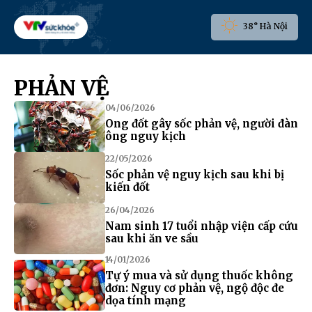
38° Hà Nội
PHẢN VỆ
04/06/2026
Ong đốt gây sốc phản vệ, người đàn
ông nguy kịch
22/05/2026
Sốc phản vệ nguy kịch sau khi bị
kiến đốt
26/04/2026
Nam sinh 17 tuổi nhập viện cấp cứu
sau khi ăn ve sầu
14/01/2026
Tự ý mua và sử dụng thuốc không
đơn: Nguy cơ phản vệ, ngộ độc đe
dọa tính mạng