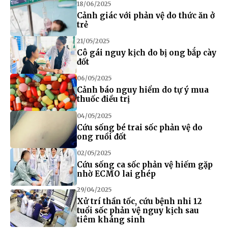
18/06/2025
Cảnh giác với phản vệ do thức ăn ở
trẻ
21/05/2025
Cô gái nguy kịch do bị ong bắp cày
đốt
06/05/2025
Cảnh báo nguy hiểm do tự ý mua
thuốc điều trị
04/05/2025
Cứu sống bé trai sốc phản vệ do
ong ruồi đốt
02/05/2025
Cứu sống ca sốc phản vệ hiếm gặp
nhờ ECMO lai ghép
29/04/2025
Xử trí thần tốc, cứu bệnh nhi 12
tuổi sốc phản vệ nguy kịch sau
tiêm kháng sinh