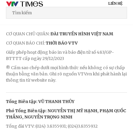
LIÊN HỆ
CƠ QUAN CHỦ QUẢN:
ĐÀI TRUYỀN HÌNH VIỆT NAM
CƠ QUAN BÁO CHÍ:
THỜI BÁO VTV
Giấy phép hoạt động báo in và báo điện tử số 483/GP-
BTTTT cấp ngày 29/12/2023
® Cấm sao chép dưới mọi hình thức nếu không có sự chấp
thuận bằng văn bản. Ghi rõ nguồn VTV.vn khi phát hành lại
thông tin từ website này.
Tổng Biên tập: VŨ THANH THỦY
Phó Tổng Biên tập: NGUYỄN THỊ MỸ HẠNH, PHẠM QUỐC
THẮNG, NGUYỄN TRỌNG NINH
Tổng đài VTV: (024) 3.8355931; (024)3.8355932