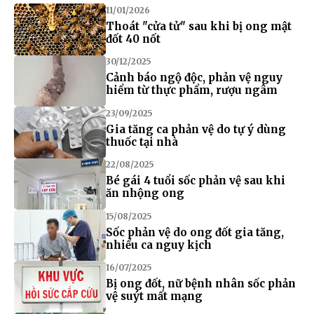
11/01/2026
Thoát "cửa tử" sau khi bị ong mật
đốt 40 nốt
30/12/2025
Cảnh báo ngộ độc, phản vệ nguy
hiểm từ thực phẩm, rượu ngâm
23/09/2025
Gia tăng ca phản vệ do tự ý dùng
thuốc tại nhà
22/08/2025
Bé gái 4 tuổi sốc phản vệ sau khi
ăn nhộng ong
15/08/2025
Sốc phản vệ do ong đốt gia tăng,
nhiều ca nguy kịch
16/07/2025
Bị ong đốt, nữ bệnh nhân sốc phản
vệ suýt mất mạng