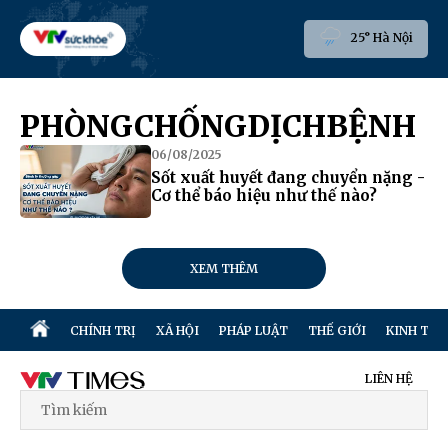
25° Hà Nội
PHÒNGCHỐNGDỊCHBỆNH
06/08/2025
Sốt xuất huyết đang chuyển nặng -
Cơ thể báo hiệu như thế nào?
XEM THÊM
CHÍNH TRỊ
XÃ HỘI
PHÁP LUẬT
THẾ GIỚI
KINH TẾ
LIÊN HỆ