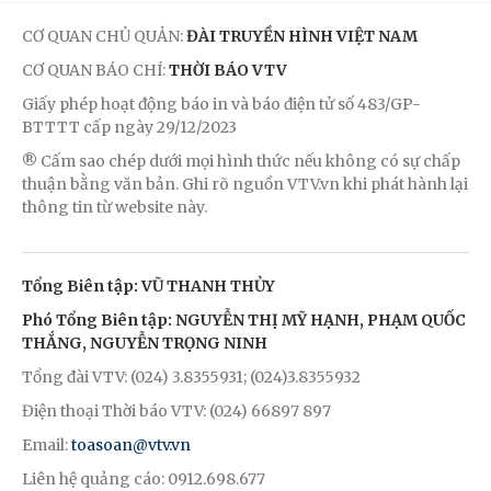
CƠ QUAN CHỦ QUẢN:
ĐÀI TRUYỀN HÌNH VIỆT NAM
CƠ QUAN BÁO CHÍ:
THỜI BÁO VTV
Giấy phép hoạt động báo in và báo điện tử số 483/GP-
BTTTT cấp ngày 29/12/2023
® Cấm sao chép dưới mọi hình thức nếu không có sự chấp
thuận bằng văn bản. Ghi rõ nguồn VTV.vn khi phát hành lại
thông tin từ website này.
Tổng Biên tập: VŨ THANH THỦY
Phó Tổng Biên tập: NGUYỄN THỊ MỸ HẠNH, PHẠM QUỐC
THẮNG, NGUYỄN TRỌNG NINH
Tổng đài VTV: (024) 3.8355931; (024)3.8355932
Điện thoại Thời báo VTV: (024) 66897 897
Email:
toasoan@vtv.vn
Liên hệ quảng cáo: 0912.698.677