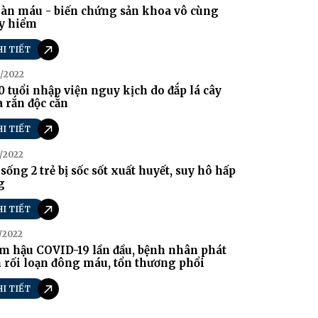
ràn máu - biến chứng sản khoa vô cùng
y hiểm
HI TIẾT
/2022
0 tuổi nhập viện nguy kịch do đắp lá cây
 rắn độc cắn
HI TIẾT
/2022
sống 2 trẻ bị sốc sốt xuất huyết, suy hô hấp
g
HI TIẾT
/2022
m hậu COVID-19 lần đầu, bệnh nhân phát
 rối loạn đông máu, tổn thương phổi
HI TIẾT