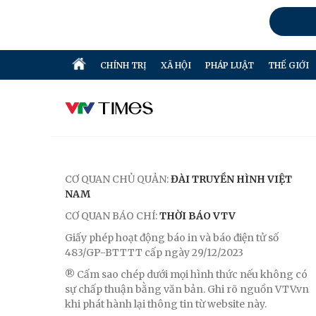
CHÍNH TRỊ
XÃ HỘI
PHÁP LUẬT
THẾ GIỚI
CƠ QUAN CHỦ QUẢN:
ĐÀI TRUYỀN HÌNH VIỆT
NAM
CƠ QUAN BÁO CHÍ:
THỜI BÁO VTV
Giấy phép hoạt động báo in và báo điện tử số
483/GP-BTTTT cấp ngày 29/12/2023
® Cấm sao chép dưới mọi hình thức nếu không có
sự chấp thuận bằng văn bản. Ghi rõ nguồn VTV.vn
khi phát hành lại thông tin từ website này.