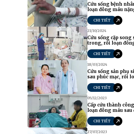
Cứu sống bệnh nhân 
loạn đông máu nặn
CHI TIẾT
21/10/2024
Cứu sống cặp song 
trong, rối loạn đô
CHI TIẾT
18/03/2024
Cứu sống sản phụ s
sau phúc mạc, rối 
CHI TIẾT
05/12/2023
Cấp cứu thành công
loạn đông máu sau 
CHI TIẾT
27/07/2023