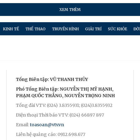
XEM THÊM
KINH TẾ
THỂ THAO
TRUYỀN HÌNH
GIẢI TRÍ
SỨC KHỎE
ĐỜ
Tổng Biên tập: VŨ THANH THỦY
Phó Tổng Biên tập: NGUYỄN THỊ MỸ HẠNH,
PHẠM QUỐC THẮNG, NGUYỄN TRỌNG NINH
Tổng đài VTV: (024) 3.8355931; (024)3.8355932
Điện thoại Thời báo VTV: (024) 66897 897
Email:
toasoan@vtv.vn
Liên hệ quảng cáo: 0912.698.677