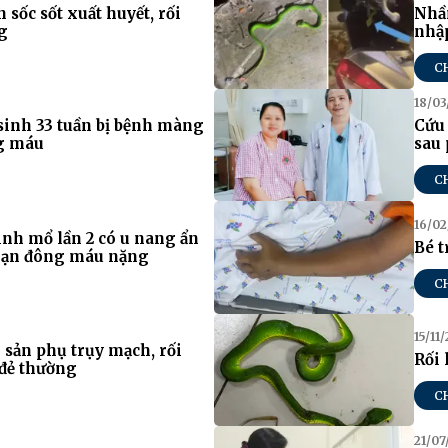
sốc sốt xuất huyết, rối
Nhầm
g
nhậ
C
18/03
sinh 33 tuần bị bệnh màng
Cứu 
ng máu
sau 
C
16/02
inh mổ lần 2 có u nang ẩn
Bé t
loạn đông máu nặng
C
15/11
 sản phụ trụy mạch, rối
Rối 
đẻ thường
C
21/07