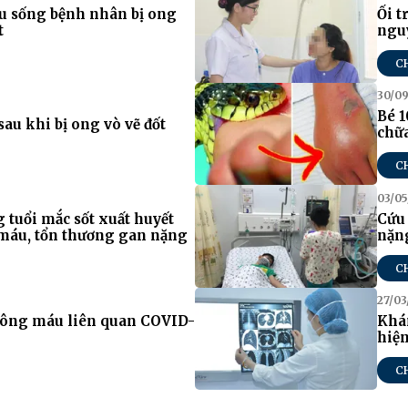
ứu sống bệnh nhân bị ong
Ối t
t
ngu
C
30/09
Bé 1
au khi bị ong vò vẽ đốt
chữa
C
03/05
 tuổi mắc sốt xuất huyết
Cứu 
máu, tổn thương gan nặng
nặn
C
27/03
đông máu liên quan COVID-
Khá
hiện
C