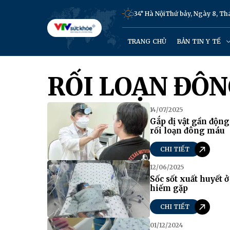
34° Hà Nội
Thứ bảy, Ngày 8, T
TRANG CHỦ
BẢN TIN Y TẾ
RỐI LOẠN ĐÔ
14/07/2025
Gắp dị vật gần độn
rối loạn đông máu
CHI TIẾT
12/06/2025
Sốc sốt xuất huyết ở
hiếm gặp
CHI TIẾT
01/12/2024