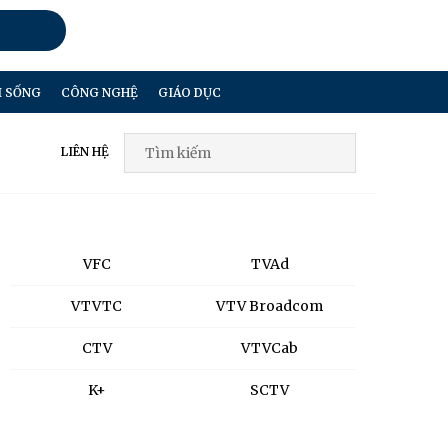
I SỐNG
CÔNG NGHỆ
GIÁO DỤC
LIÊN HỆ
VFC
TVAd
VTVTC
VTV Broadcom
CTV
VTVCab
K+
SCTV