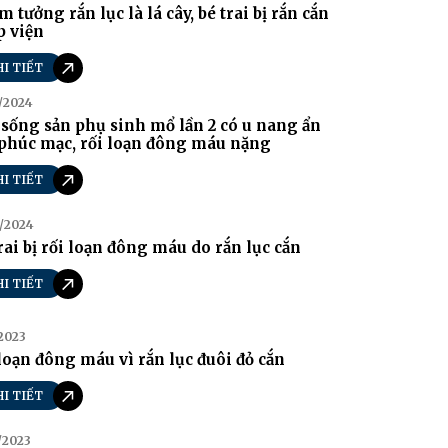
 tưởng rắn lục là lá cây, bé trai bị rắn cắn
p viện
HI TIẾT
/2024
sống sản phụ sinh mổ lần 2 có u nang ẩn
phúc mạc, rối loạn đông máu nặng
HI TIẾT
/2024
rai bị rối loạn đông máu do rắn lục cắn
HI TIẾT
/2023
loạn đông máu vì rắn lục đuôi đỏ cắn
HI TIẾT
/2023