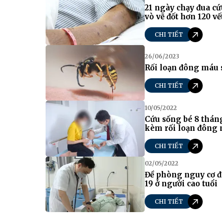
21 ngày chạy đua c
vò vẽ đốt hơn 120 vế
CHI TIẾT
26/06/2023
Rối loạn đông máu s
CHI TIẾT
10/05/2022
Cứu sống bé 8 tháng
kèm rối loạn đông 
CHI TIẾT
02/05/2022
Đề phòng nguy cơ 
19 ở người cao tuổi
CHI TIẾT