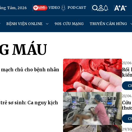
VIDEO
PODCAST
háng Tám, 2026
BỆNH VIỆN ONLINE
90S CỨU MẠNG
TRUYỀN CẢM HỨNG
NG MÁU
21/06
g mạch chủ cho bệnh nhân
Rối 
kiể
C
21/04
 trẻ sơ sinh: Ca nguy kịch
Cứu 
thư
C
29/10