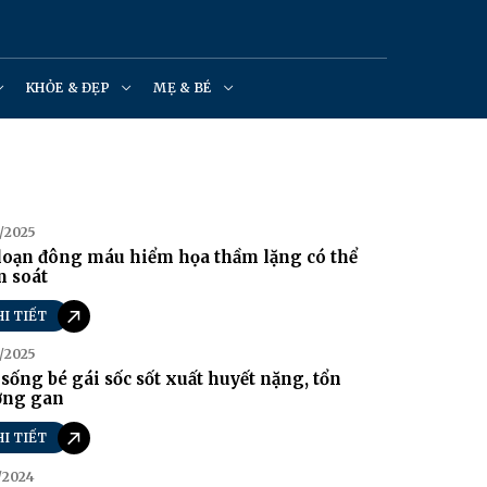
KHỎE & ĐẸP
MẸ & BÉ
/2025
loạn đông máu hiểm họa thầm lặng có thể
m soát
HI TIẾT
/2025
sống bé gái sốc sốt xuất huyết nặng, tổn
ơng gan
HI TIẾT
/2024