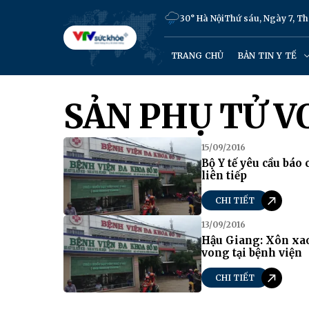
30° Hà Nội
Thứ sáu, Ngày 7, T
TRANG CHỦ
BẢN TIN Y TẾ
SẢN PHỤ TỬ V
15/09/2016
Bộ Y tế yêu cầu báo 
liên tiếp
CHI TIẾT
13/09/2016
Hậu Giang: Xôn xao
vong tại bệnh viện
CHI TIẾT