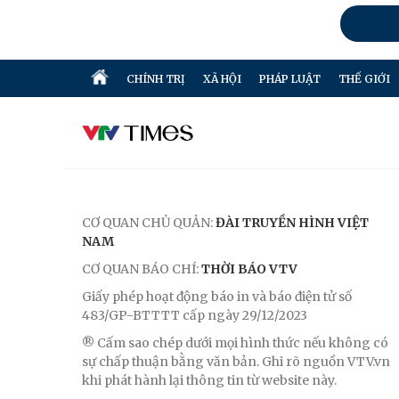
CHÍNH TRỊ
XÃ HỘI
PHÁP LUẬT
THẾ GIỚI
CƠ QUAN CHỦ QUẢN:
ĐÀI TRUYỀN HÌNH VIỆT
NAM
CƠ QUAN BÁO CHÍ:
THỜI BÁO VTV
Giấy phép hoạt động báo in và báo điện tử số
483/GP-BTTTT cấp ngày 29/12/2023
® Cấm sao chép dưới mọi hình thức nếu không có
sự chấp thuận bằng văn bản. Ghi rõ nguồn VTV.vn
khi phát hành lại thông tin từ website này.