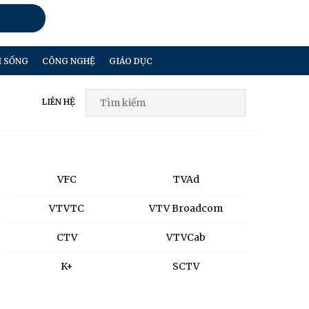
I SỐNG
CÔNG NGHỆ
GIÁO DỤC
LIÊN HỆ
VFC
TVAd
VTVTC
VTV Broadcom
CTV
VTVCab
K+
SCTV