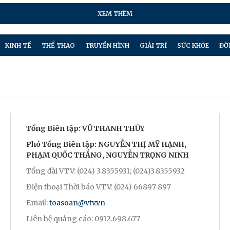
XEM THÊM
KINH TẾ
THỂ THAO
TRUYỀN HÌNH
GIẢI TRÍ
SỨC KHỎE
ĐỜ
Tổng Biên tập: VŨ THANH THỦY
Phó Tổng Biên tập: NGUYỄN THỊ MỸ HẠNH,
PHẠM QUỐC THẮNG, NGUYỄN TRỌNG NINH
Tổng đài VTV: (024) 3.8355931; (024)3.8355932
Điện thoại Thời báo VTV: (024) 66897 897
Email:
toasoan@vtv.vn
Liên hệ quảng cáo: 0912.698.677