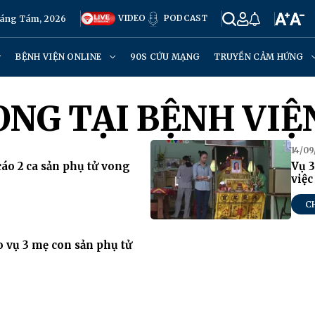
VIDEO
PODCAST
háng Tám, 2026
BỆNH VIỆN ONLINE
90S CỨU MẠNG
TRUYỀN CẢM HỨNG
ONG TẠI BỆNH VIỆ
14/09
cáo 2 ca sản phụ tử vong
Vụ 3
việc
C
 vụ 3 mẹ con sản phụ tử