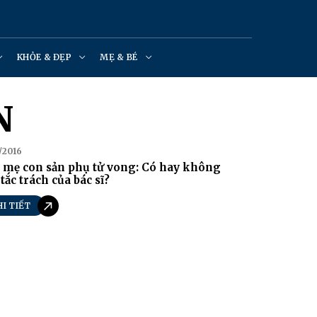
KHỎE & ĐẸP
MẸ & BÉ
N
/2016
 mẹ con sản phụ tử vong: Có hay không
 tắc trách của bác sĩ?
HI TIẾT