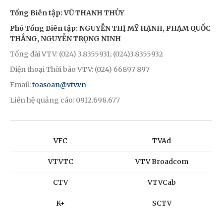
Tổng Biên tập: VŨ THANH THỦY
Phó Tổng Biên tập: NGUYỄN THỊ MỸ HẠNH, PHẠM QUỐC
THẮNG, NGUYỄN TRỌNG NINH
Tổng đài VTV: (024) 3.8355931; (024)3.8355932
Điện thoại Thời báo VTV: (024) 66897 897
Email:
toasoan@vtv.vn
Liên hệ quảng cáo: 0912.698.677
VFC
TVAd
VTVTC
VTV Broadcom
CTV
VTVCab
K+
SCTV