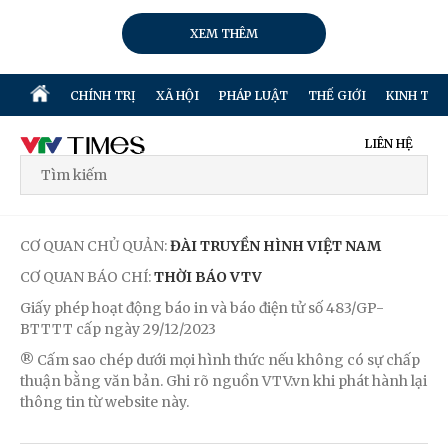
XEM THÊM
CHÍNH TRỊ
XÃ HỘI
PHÁP LUẬT
THẾ GIỚI
KINH TẾ
LIÊN HỆ
CƠ QUAN CHỦ QUẢN:
ĐÀI TRUYỀN HÌNH VIỆT NAM
CƠ QUAN BÁO CHÍ:
THỜI BÁO VTV
Giấy phép hoạt động báo in và báo điện tử số 483/GP-
BTTTT cấp ngày 29/12/2023
® Cấm sao chép dưới mọi hình thức nếu không có sự chấp
thuận bằng văn bản. Ghi rõ nguồn VTV.vn khi phát hành lại
thông tin từ website này.