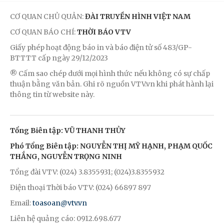
CƠ QUAN CHỦ QUẢN:
ĐÀI TRUYỀN HÌNH VIỆT NAM
CƠ QUAN BÁO CHÍ:
THỜI BÁO VTV
Giấy phép hoạt động báo in và báo điện tử số 483/GP-
BTTTT cấp ngày 29/12/2023
® Cấm sao chép dưới mọi hình thức nếu không có sự chấp
thuận bằng văn bản. Ghi rõ nguồn VTV.vn khi phát hành lại
thông tin từ website này.
Tổng Biên tập: VŨ THANH THỦY
Phó Tổng Biên tập: NGUYỄN THỊ MỸ HẠNH, PHẠM QUỐC
THẮNG, NGUYỄN TRỌNG NINH
Tổng đài VTV: (024) 3.8355931; (024)3.8355932
Điện thoại Thời báo VTV: (024) 66897 897
Email:
toasoan@vtv.vn
Liên hệ quảng cáo: 0912.698.677