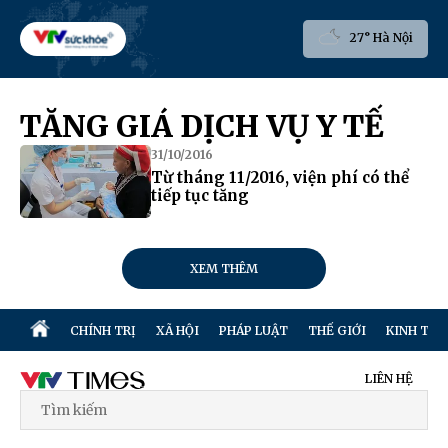
27° Hà Nội
TĂNG GIÁ DỊCH VỤ Y TẾ
31/10/2016
Từ tháng 11/2016, viện phí có thể
tiếp tục tăng
XEM THÊM
CHÍNH TRỊ
XÃ HỘI
PHÁP LUẬT
THẾ GIỚI
KINH TẾ
LIÊN HỆ