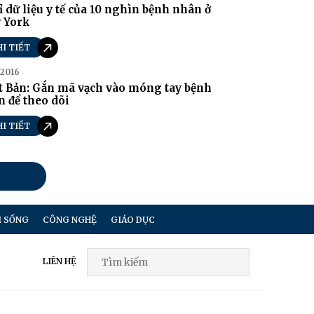
ỉ dữ liệu y tế của 10 nghìn bệnh nhân ở
 York
HI TIẾT
/2016
t Bản: Gắn mã vạch vào móng tay bệnh
 để theo dõi
HI TIẾT
I SỐNG
CÔNG NGHỆ
GIÁO DỤC
LIÊN HỆ