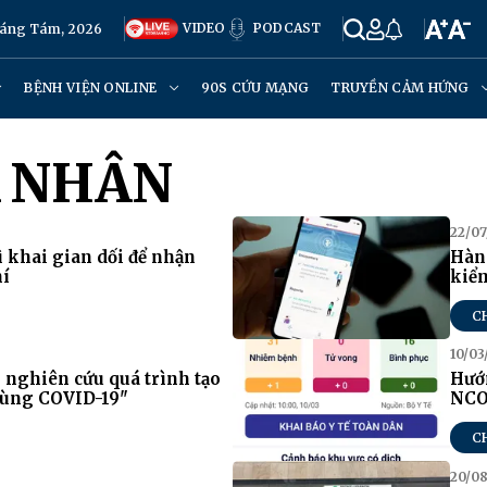
VIDEO
PODCAST
háng Tám, 2026
BỆNH VIỆN ONLINE
90S CỨU MẠNG
TRUYỀN CẢM HỨNG
Á NHÂN
22/07
ì khai gian dối để nhận
Hàn 
hí
kiểm
C
10/03
 nghiên cứu quá trình tạo
Hướn
hùng COVID-19"
NCO
C
20/08