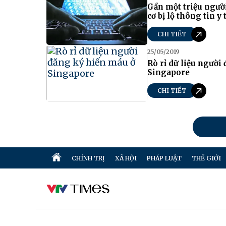
Gần một triệu ngườ
cơ bị lộ thông tin y 
CHI TIẾT
25/05/2019
Rò rỉ dữ liệu người
Singapore
CHI TIẾT
CHÍNH TRỊ
XÃ HỘI
PHÁP LUẬT
THẾ GIỚI