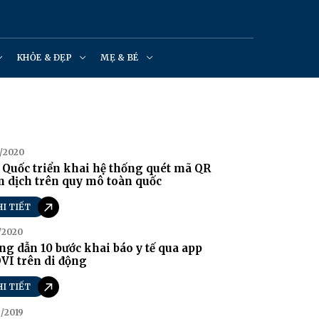
KHỎE & ĐẸP
MẸ & BÉ
/2020
Quốc triển khai hệ thống quét mã QR
 dịch trên quy mô toàn quốc
HI TIẾT
/2020
g dẫn 10 bước khai báo y tế qua app
VI trên di động
HI TIẾT
/2019