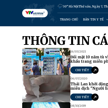
30° Hà Nội
Thứ sáu, Ngày 7, T
TRANG CHỦ
BẢN TIN Y TẾ
THÔNG TIN C
16/03/2021
Đối mặt 10 năm tù v
khẩu trang miễn p
CHI TIẾT
06/07/2020
Thái Lan khởi động
miễn dịch "Người 
CHI TIẾT
08/10/2019