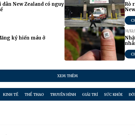
i dân New Zealand có nguy
Rò r
tế
New
C
31/12
 đăng ký hiến máu ở
Nhậ
nhân
C
XEM THÊM
KINH TẾ
THỂ THAO
TRUYỀN HÌNH
GIẢI TRÍ
SỨC KHỎE
ĐỜ