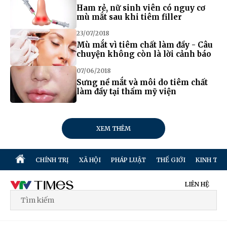
Ham rẻ, nữ sinh viên có nguy cơ
mù mắt sau khi tiêm filler
23/07/2018
Mù mắt vì tiêm chất làm đầy - Câu
chuyện không còn là lời cảnh báo
07/06/2018
Sưng nề mắt và môi do tiêm chất
làm đầy tại thẩm mỹ viện
XEM THÊM
CHÍNH TRỊ
XÃ HỘI
PHÁP LUẬT
THẾ GIỚI
KINH TẾ
LIÊN HỆ