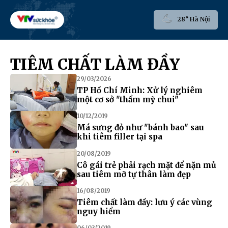
28° Hà Nội
TIÊM CHẤT LÀM ĐẦY
29/03/2026
TP Hồ Chí Minh: Xử lý nghiêm
một cơ sở "thẩm mỹ chui"
10/12/2019
Má sưng đỏ như "bánh bao" sau
khi tiêm filler tại spa
20/08/2019
Cô gái trẻ phải rạch mặt để nặn mủ
sau tiêm mỡ tự thân làm đẹp
16/08/2019
Tiêm chất làm đầy: lưu ý các vùng
nguy hiểm
06/03/2019