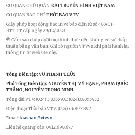
CƠ QUAN CHỦ QUẢN:
ĐÀI TRUYỀN HÌNH VIỆT NAM
CƠ QUAN BÁO CHÍ:
THỜI BÁO VTV
Giấy phép hoạt động báo in và báo điện tử số 483/GP-
BTTTT cấp ngày 29/12/2023
® Cấm sao chép dưới mọi hình thức nếu không có sự chấp
thuận bằng văn bản. Ghi rõ nguồn VTV.vn khi phát hành lại
thông tin từ website này.
Tổng Biên tập: VŨ THANH THỦY
Phó Tổng Biên tập: NGUYỄN THỊ MỸ HẠNH, PHẠM QUỐC
THẮNG, NGUYỄN TRỌNG NINH
Tổng đài VTV: (024) 3.8355931; (024)3.8355932
Điện thoại Thời báo VTV: (024) 66897 897
Email:
toasoan@vtv.vn
Liên hệ quảng cáo: 0912.698.677