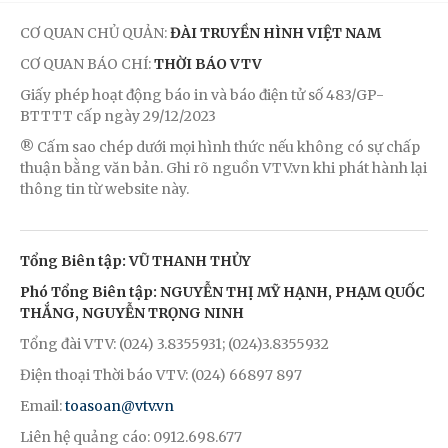
CƠ QUAN CHỦ QUẢN:
ĐÀI TRUYỀN HÌNH VIỆT NAM
CƠ QUAN BÁO CHÍ:
THỜI BÁO VTV
Giấy phép hoạt động báo in và báo điện tử số 483/GP-
BTTTT cấp ngày 29/12/2023
® Cấm sao chép dưới mọi hình thức nếu không có sự chấp
thuận bằng văn bản. Ghi rõ nguồn VTV.vn khi phát hành lại
thông tin từ website này.
Tổng Biên tập: VŨ THANH THỦY
Phó Tổng Biên tập: NGUYỄN THỊ MỸ HẠNH, PHẠM QUỐC
THẮNG, NGUYỄN TRỌNG NINH
Tổng đài VTV: (024) 3.8355931; (024)3.8355932
Điện thoại Thời báo VTV: (024) 66897 897
Email:
toasoan@vtv.vn
Liên hệ quảng cáo: 0912.698.677