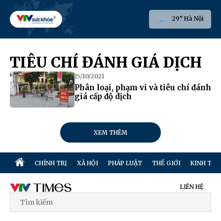
29° Hà Nội
TIÊU CHÍ ĐÁNH GIÁ DỊCH
15/10/2021
Phân loại, phạm vi và tiêu chí đánh
giá cấp độ dịch
XEM THÊM
CHÍNH TRỊ
XÃ HỘI
PHÁP LUẬT
THẾ GIỚI
KINH TẾ
LIÊN HỆ