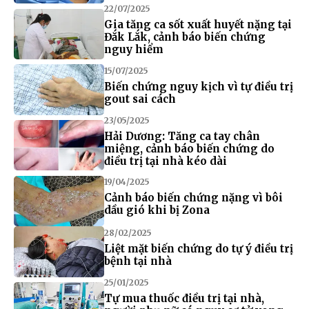
22/07/2025
Gia tăng ca sốt xuất huyết nặng tại
Đắk Lắk, cảnh báo biến chứng
nguy hiểm
15/07/2025
Biến chứng nguy kịch vì tự điều trị
gout sai cách
23/05/2025
Hải Dương: Tăng ca tay chân
miệng, cảnh báo biến chứng do
điều trị tại nhà kéo dài
19/04/2025
Cảnh báo biến chứng nặng vì bôi
dầu gió khi bị Zona
28/02/2025
Liệt mặt biến chứng do tự ý điều trị
bệnh tại nhà
25/01/2025
Tự mua thuốc điều trị tại nhà,