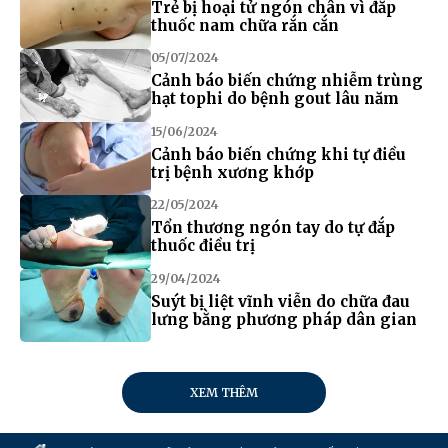
Trẻ bị hoại tử ngón chân vì đắp
thuốc nam chữa rắn cắn
05/07/2024
Cảnh báo biến chứng nhiễm trùng
hạt tophi do bệnh gout lâu năm
15/06/2024
Cảnh báo biến chứng khi tự điều
trị bệnh xương khớp
22/05/2024
Tổn thương ngón tay do tự đắp
thuốc điều trị
29/04/2024
Suýt bị liệt vĩnh viễn do chữa đau
lưng bằng phương pháp dân gian
XEM THÊM