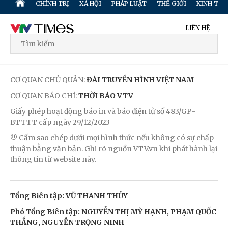
CHÍNH TRỊ
XÃ HỘI
PHÁP LUẬT
THẾ GIỚI
KINH TẾ
LIÊN HỆ
CƠ QUAN CHỦ QUẢN:
ĐÀI TRUYỀN HÌNH VIỆT NAM
CƠ QUAN BÁO CHÍ:
THỜI BÁO VTV
Giấy phép hoạt động báo in và báo điện tử số 483/GP-
BTTTT cấp ngày 29/12/2023
® Cấm sao chép dưới mọi hình thức nếu không có sự chấp
thuận bằng văn bản. Ghi rõ nguồn VTV.vn khi phát hành lại
thông tin từ website này.
Tổng Biên tập: VŨ THANH THỦY
Phó Tổng Biên tập: NGUYỄN THỊ MỸ HẠNH, PHẠM QUỐC
THẮNG, NGUYỄN TRỌNG NINH