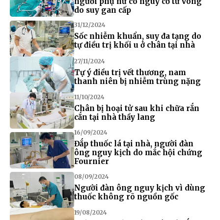
người phụ nữ có nguy cơ tử vong
do suy gan cấp
31/12/2024
Sốc nhiễm khuẩn, suy đa tạng do
tự điều trị khối u ở chân tại nhà
27/11/2024
Tự ý điều trị vết thương, nam
thanh niên bị nhiễm trùng nặng
11/10/2024
Chân bị hoại tử sau khi chữa rắn
cắn tại nhà thầy lang
16/09/2024
Đắp thuốc lá tại nhà, người đàn
ông nguy kịch do mắc hội chứng
Fournier
08/09/2024
Người đàn ông nguy kịch vì dùng
thuốc không rõ nguồn gốc
19/08/2024