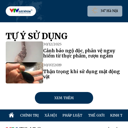
34° Hà Nội
TỰ Ý SỬ DỤNG
30/12/2025
Cảnh báo ngộ độc, phản vệ nguy
hiểm từ thực phẩm, rượu ngâm
30/07/2019
Thận trọng khi sử dụng mật động
vật
XEM THÊM
CHÍNH TRỊ
XÃ HỘI
PHÁP LUẬT
THẾ GIỚI
KINH TẾ