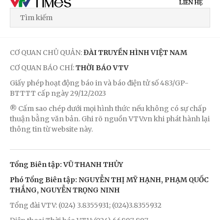
LIÊN HỆ
CƠ QUAN CHỦ QUẢN:
ĐÀI TRUYỀN HÌNH VIỆT NAM
CƠ QUAN BÁO CHÍ:
THỜI BÁO VTV
Giấy phép hoạt động báo in và báo điện tử số 483/GP-
BTTTT cấp ngày 29/12/2023
® Cấm sao chép dưới mọi hình thức nếu không có sự chấp
thuận bằng văn bản. Ghi rõ nguồn VTV.vn khi phát hành lại
thông tin từ website này.
Tổng Biên tập: VŨ THANH THỦY
Phó Tổng Biên tập: NGUYỄN THỊ MỸ HẠNH, PHẠM QUỐC
THẮNG, NGUYỄN TRỌNG NINH
Tổng đài VTV: (024) 3.8355931; (024)3.8355932