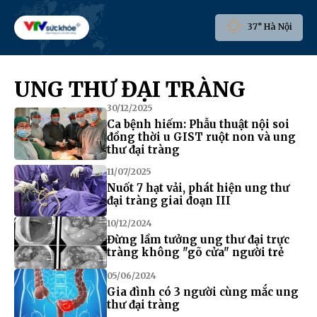
37° Hà Nội
UNG THƯ ĐẠI TRÀNG
30/12/2025
Ca bệnh hiếm: Phẫu thuật nội soi
đồng thời u GIST ruột non và ung
thư đại tràng
11/07/2025
Nuốt 7 hạt vải, phát hiện ung thư
đại tràng giai đoạn III
10/12/2024
Đừng lầm tưởng ung thư đại trực
tràng không "gõ cửa" người trẻ
05/06/2024
Gia đình có 3 người cùng mắc ung
thư đại tràng