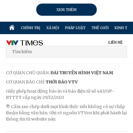
XEM THÊM
CHÍNH TRỊ
XÃ HỘI
PHÁP LUẬT
THẾ GIỚI
KINH TẾ
LIÊN HỆ
CƠ QUAN CHỦ QUẢN:
ĐÀI TRUYỀN HÌNH VIỆT NAM
CƠ QUAN BÁO CHÍ:
THỜI BÁO VTV
Giấy phép hoạt động báo in và báo điện tử số 483/GP-
BTTTT cấp ngày 29/12/2023
® Cấm sao chép dưới mọi hình thức nếu không có sự chấp
thuận bằng văn bản. Ghi rõ nguồn VTV.vn khi phát hành lại
thông tin từ website này.