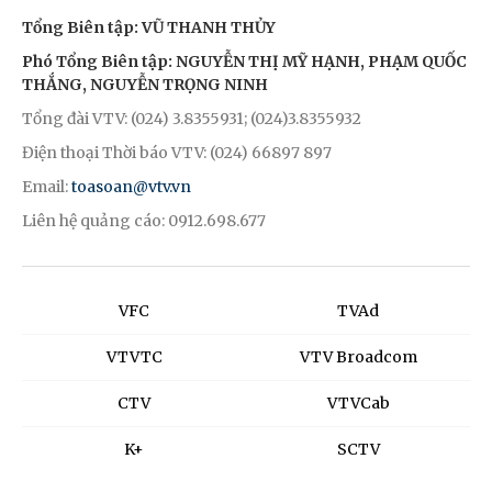
Tổng Biên tập: VŨ THANH THỦY
Phó Tổng Biên tập: NGUYỄN THỊ MỸ HẠNH, PHẠM QUỐC
THẮNG, NGUYỄN TRỌNG NINH
Tổng đài VTV: (024) 3.8355931; (024)3.8355932
Điện thoại Thời báo VTV: (024) 66897 897
Email:
toasoan@vtv.vn
Liên hệ quảng cáo: 0912.698.677
VFC
TVAd
VTVTC
VTV Broadcom
CTV
VTVCab
K+
SCTV