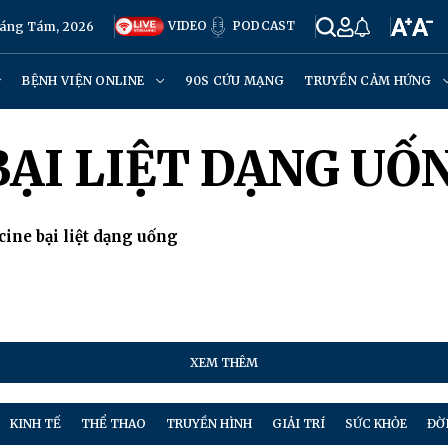
VIDEO
PODCAST
háng Tám, 2026
BỆNH VIỆN ONLINE
90S CỨU MẠNG
TRUYỀN CẢM HỨNG
BẠI LIỆT DẠNG UỐ
ine bại liệt dạng uống
XEM THÊM
KINH TẾ
THỂ THAO
TRUYỀN HÌNH
GIẢI TRÍ
SỨC KHỎE
ĐỜ