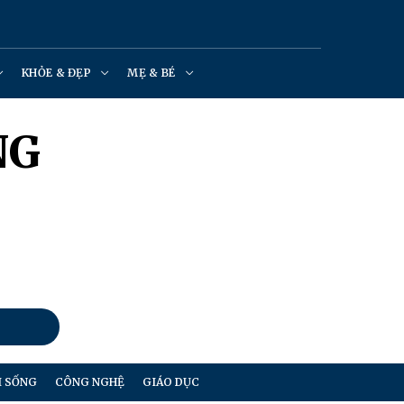
KHỎE & ĐẸP
MẸ & BÉ
NG
I SỐNG
CÔNG NGHỆ
GIÁO DỤC