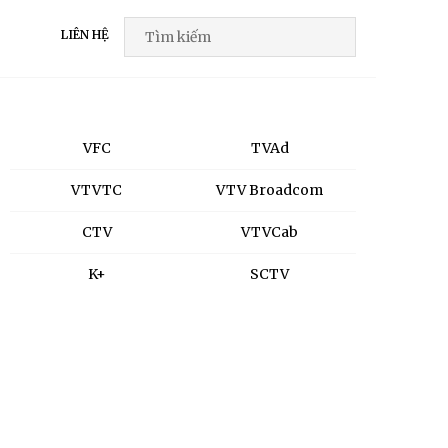
LIÊN HỆ
VFC
TVAd
VTVTC
VTV Broadcom
CTV
VTVCab
K+
SCTV