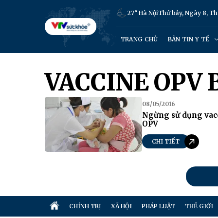
27° Hà Nội
Thứ bảy, Ngày 8, T
TRANG CHỦ
BẢN TIN Y TẾ
VACCINE OPV 
08/05/2016
Ngừng sử dụng vacc
OPV
CHI TIẾT
CHÍNH TRỊ
XÃ HỘI
PHÁP LUẬT
THẾ GIỚI