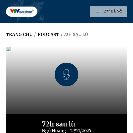
27° Hà Nội
TRANG CHỦ
/
PODCAST
/ 72H SAU LŨ
72h sau lũ
Ngô Hoàng - 27/11/2025