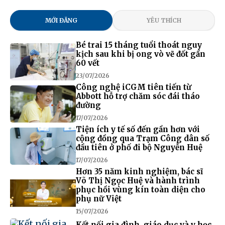
MỚI ĐĂNG
YÊU THÍCH
Bé trai 15 tháng tuổi thoát nguy
kịch sau khi bị ong vò vẽ đốt gần
60 vết
23/07/2026
Công nghệ iCGM tiên tiến từ
Abbott hỗ trợ chăm sóc đái tháo
đường
17/07/2026
Tiện ích y tế số đến gần hơn với
cộng đồng qua Trạm Công dân số
đầu tiên ở phố đi bộ Nguyễn Huệ
17/07/2026
Hơn 35 năm kinh nghiệm, bác sĩ
Võ Thị Ngọc Huệ và hành trình
phục hồi vùng kín toàn diện cho
phụ nữ Việt
15/07/2026
Kết nối gia đình, giáo dục và y học