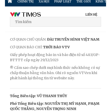
CHÍNH TRỊ
XÃ HỘI
PHÁP LUẬT
THẾ GIỚI
KINH TẾ
LIÊN HỆ
CƠ QUAN CHỦ QUẢN:
ĐÀI TRUYỀN HÌNH VIỆT NAM
CƠ QUAN BÁO CHÍ:
THỜI BÁO VTV
Giấy phép hoạt động báo in và báo điện tử số 483/GP-
BTTTT cấp ngày 29/12/2023
® Cấm sao chép dưới mọi hình thức nếu không có sự
chấp thuận bằng văn bản. Ghi rõ nguồn VTV.vn khi
phát hành lại thông tin từ website này.
Tổng Biên tập: VŨ THANH THỦY
Phó Tổng Biên tập: NGUYỄN THỊ MỸ HẠNH, PHẠM
QUỐC THẮNG, NGUYỄN TRỌNG NINH