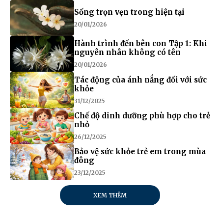
Sống trọn vẹn trong hiện tại
20/01/2026
Hành trình đến bên con Tập 1: Khi
nguyên nhân không có tên
20/01/2026
Tác động của ánh nắng đối với sức
khỏe
31/12/2025
Chế độ dinh dưỡng phù hợp cho trẻ
nhỏ
26/12/2025
Bảo vệ sức khỏe trẻ em trong mùa
đông
23/12/2025
XEM THÊM