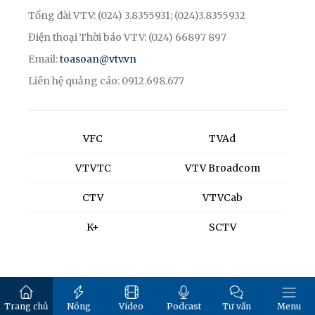
Tổng đài VTV: (024) 3.8355931; (024)3.8355932
Điện thoại Thời báo VTV: (024) 66897 897
Email:
toasoan@vtv.vn
Liên hệ quảng cáo: 0912.698.677
VFC
TVAd
VTVTC
VTV Broadcom
CTV
VTVCab
K+
SCTV
Trang chủ
Nóng
Video
Podcast
Tư vấn
Menu