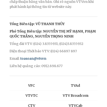
chấp thuận bằng văn bản. Ghi rõ nguồn VTV.vn khi
phát hành lại thông tin từ website này.
Tổng Biên tập: VŨ THANH THỦY
Phó Tổng Biên tập: NGUYỄN THỊ MỸ HẠNH, PHẠM
QUỐC THẮNG, NGUYỄN TRỌNG NINH
Tổng đài VTV: (024) 3.8355931; (024)3.8355932
Điện thoại Thời báo VTV: (024) 66897 897
Email:
toasoan@vtv.vn
Liên hệ quảng cáo: 0912.698.677
VFC
TVAd
VTVTC
VTV Broadcom
CTV
VTVCab