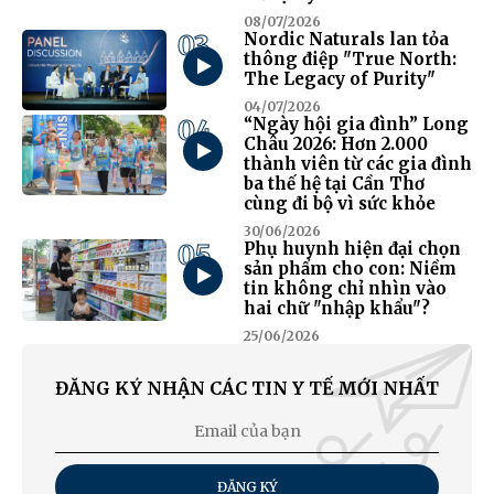
08/07/2026
03
Nordic Naturals lan tỏa
thông điệp "True North:
The Legacy of Purity"
04/07/2026
04
“Ngày hội gia đình” Long
Châu 2026: Hơn 2.000
thành viên từ các gia đình
ba thế hệ tại Cần Thơ
cùng đi bộ vì sức khỏe
30/06/2026
05
Phụ huynh hiện đại chọn
sản phẩm cho con: Niềm
tin không chỉ nhìn vào
hai chữ "nhập khẩu"?
25/06/2026
ĐĂNG KÝ NHẬN CÁC TIN Y TẾ MỚI NHẤT
ĐĂNG KÝ