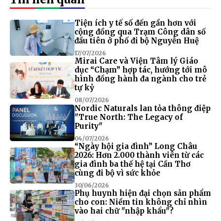
Tiện ích y tế số đến gần hơn với
cộng đồng qua Trạm Công dân số
đầu tiên ở phố đi bộ Nguyễn Huệ
17/07/2026
Mirai Care và Viện Tâm lý Giáo
dục “Chạm” hợp tác, hướng tới mô
hình đồng hành đa ngành cho trẻ
tự kỷ
08/07/2026
Nordic Naturals lan tỏa thông điệp
"True North: The Legacy of
Purity"
04/07/2026
“Ngày hội gia đình” Long Châu
2026: Hơn 2.000 thành viên từ các
gia đình ba thế hệ tại Cần Thơ
cùng đi bộ vì sức khỏe
30/06/2026
Phụ huynh hiện đại chọn sản phẩm
cho con: Niềm tin không chỉ nhìn
vào hai chữ "nhập khẩu"?