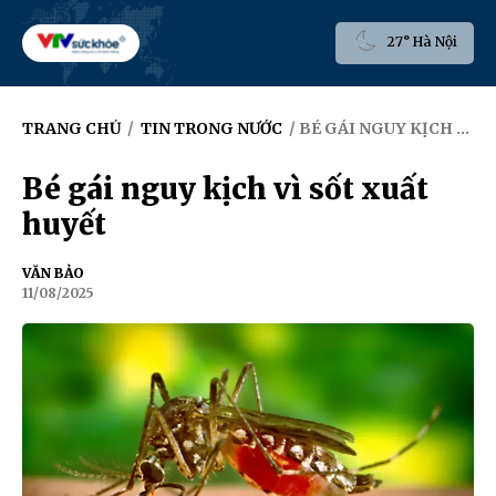
27° Hà Nội
TRANG CHỦ
/
TIN TRONG NƯỚC
/ BÉ GÁI NGUY KỊCH VÌ SỐT XUẤT HUYẾT
Bé gái nguy kịch vì sốt xuất
huyết
VĂN BẢO
11/08/2025