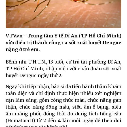
VTV.vn - Trung tâm Y tế Dĩ An (TP Hồ Chí Minh)
vừa điều trị thành công ca sốt xuất huyết Dengue
nặng ở trẻ em.
Bệnh nhi T.H.U.N., 13 tuổi, cư trú tại phường Dĩ An,
TP Hồ Chí Minh, nhập viện với chẩn đoán sốt xuất
huyết Dengue ngày thứ 2.
Ngay khi tiếp nhận, bác sĩ đã tiến hành thăm khám
toàn diện và chỉ định thực hiện nhiều xét nghiệm
cận lâm sàng, gồm công thức máu, chức năng gan
thận, chức năng đông máu, siêu âm ổ bụng, siêu
âm màng phổi, đồng thời đo dung tích hồng cầu
(Hematocrit) từ 2 đến 4 lần mỗi ngày để theo dõi