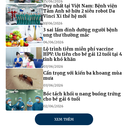
25/06/2026
Duy nhất tại Việt Nam: Bệnh viện
Tâm Anh sở hữu 2 siêu robot Da
Vinci Xi thế hệ mới
10/06/2026
3 sai lầm dinh dưỡng người bệnh
ung thư thường mắc
04/06/2026
Lộ trình tiêm miễn phí vaccine
HPV: Ưu tiên cho bé gái 12 tuổi tại 4
tỉnh khó khăn
03/06/2026
Cẩn trọng với kiến ba khoang mùa
mưa
03/06/2026
Bóc tách khối u nang buồng trứng
cho bé gái 6 tuổi
02/06/2026
XEM THÊM