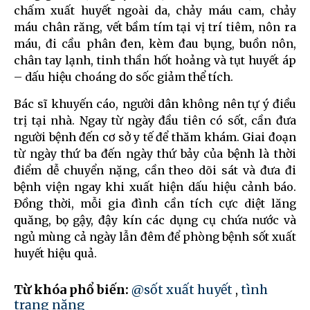
chấm xuất huyết ngoài da, chảy máu cam, chảy
máu chân răng, vết bầm tím tại vị trí tiêm, nôn ra
máu, đi cầu phân đen, kèm đau bụng, buồn nôn,
chân tay lạnh, tinh thần hốt hoảng và tụt huyết áp
– dấu hiệu choáng do sốc giảm thể tích.
Bác sĩ khuyến cáo, người dân không nên tự ý điều
trị tại nhà. Ngay từ ngày đầu tiên có sốt, cần đưa
người bệnh đến cơ sở y tế để thăm khám. Giai đoạn
từ ngày thứ ba đến ngày thứ bảy của bệnh là thời
điểm dễ chuyển nặng, cần theo dõi sát và đưa đi
bệnh viện ngay khi xuất hiện dấu hiệu cảnh báo.
Đồng thời, mỗi gia đình cần tích cực diệt lăng
quăng, bọ gậy, đậy kín các dụng cụ chứa nước và
ngủ mùng cả ngày lẫn đêm để phòng bệnh sốt xuất
huyết hiệu quả.
Từ khóa phổ biến:
@sốt xuất huyết
,
tình
trạng nặng