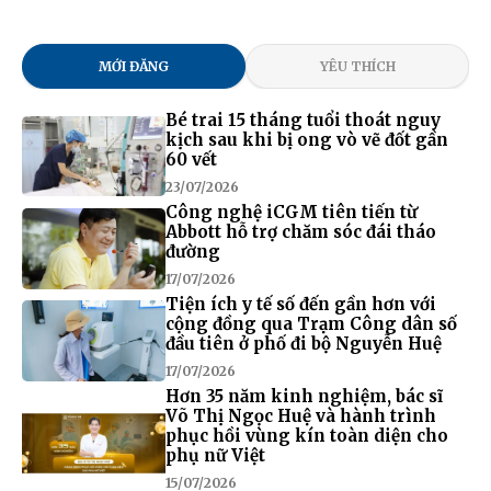
MỚI ĐĂNG
YÊU THÍCH
Bé trai 15 tháng tuổi thoát nguy
kịch sau khi bị ong vò vẽ đốt gần
60 vết
23/07/2026
Công nghệ iCGM tiên tiến từ
Abbott hỗ trợ chăm sóc đái tháo
đường
17/07/2026
Tiện ích y tế số đến gần hơn với
cộng đồng qua Trạm Công dân số
đầu tiên ở phố đi bộ Nguyễn Huệ
17/07/2026
Hơn 35 năm kinh nghiệm, bác sĩ
Võ Thị Ngọc Huệ và hành trình
phục hồi vùng kín toàn diện cho
phụ nữ Việt
15/07/2026