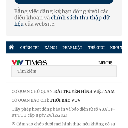
Bằng việc đăng ký, bạn đồng ý với các
điều khoản và
chính sách thu thập dữ
liệu
của website.
CHÍNH TRỊ
XÃ HỘI
PHÁP LUẬT
THẾ GIỚI
KINH TẾ
LIÊN HỆ
CƠ QUAN CHỦ QUẢN:
ĐÀI TRUYỀN HÌNH VIỆT NAM
CƠ QUAN BÁO CHÍ:
THỜI BÁO VTV
Giấy phép hoạt động báo in và báo điện tử số 483/GP-
BTTTT cấp ngày 29/12/2023
® Cấm sao chép dưới mọi hình thức nếu không có sự