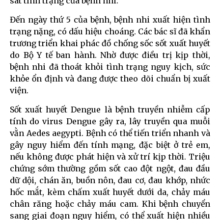
sát tình trạng của bệnh nhi.
Đến ngày thứ 5 của bệnh, bệnh nhi xuất hiện tình
trạng nặng, có dấu hiệu choáng. Các bác sĩ đã khẩn
trương triển khai phác đồ chống sốc sốt xuất huyết
do Bộ Y tế ban hành. Nhờ được điều trị kịp thời,
bệnh nhi đã thoát khỏi tình trạng nguy kịch, sức
khỏe ổn định và đang được theo dõi chuẩn bị xuất
viện.
Sốt xuất huyết Dengue là bệnh truyền nhiễm cấp
tính do virus Dengue gây ra, lây truyền qua muỗi
vằn Aedes aegypti. Bệnh có thể tiến triển nhanh và
gây nguy hiểm đến tính mạng, đặc biệt ở trẻ em,
nếu không được phát hiện và xử trí kịp thời. Triệu
chứng sớm thường gồm sốt cao đột ngột, đau đầu
dữ dội, chán ăn, buồn nôn, đau cơ, đau khớp, nhức
hốc mắt, kèm chấm xuất huyết dưới da, chảy máu
chân răng hoặc chảy máu cam. Khi bệnh chuyển
sang giai đoạn nguy hiểm, có thể xuất hiện nhiều